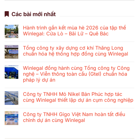
Các bài mới nhất
Hành trình gắn kết mùa hè 2026 của tập thể
Winlegal: Cửa Lò – Bãi Lữ – Quê Bác
Không
có
Tổng công ty xây dựng cơ khí Thăng Long
bình
luận
chuẩn hóa hệ thống hợp đồng cùng Winlegal
ở
Hành
Không
trình
có
Winlegal đồng hành cùng Tổng công ty Công
gắn
bình
kết
luận
nghệ – Viễn thông toàn cầu (Gtel) chuẩn hóa
mùa
ở
pháp lý dự án
hè
Tổng
2026
công
Không
của
ty
có
tập
xây
Công ty TNHH Mỏ Nikel Bản Phúc hợp tác
bình
thể
dựng
luận
cùng Winlegal thiết lập dự án cụm công nghiệp
Winlegal:
cơ
ở
Cửa
khí
Winlegal
Không
Lò
Thăng
đồng
có
–
Long
Công ty TNHH Gigo Việt Nam hoàn tất điều
hành
bình
Bãi
chuẩn
cùng
luận
chỉnh dự án cùng Winlegal
Lữ
hóa
Tổng
ở
–
hệ
công
Công
Không
Quê
thống
ty
ty
có
Bác
hợp
Công
TNHH
bình
đồng
nghệ
Mỏ
luận