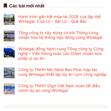
Các bài mới nhất
Hành trình gắn kết mùa hè 2026 của tập thể
Winlegal: Cửa Lò – Bãi Lữ – Quê Bác
Không
có
Tổng công ty xây dựng cơ khí Thăng Long
bình
luận
chuẩn hóa hệ thống hợp đồng cùng Winlegal
ở
Hành
Không
trình
có
Winlegal đồng hành cùng Tổng công ty Công
gắn
bình
kết
luận
nghệ – Viễn thông toàn cầu (Gtel) chuẩn hóa
mùa
ở
pháp lý dự án
hè
Tổng
2026
công
Không
của
ty
có
tập
xây
Công ty TNHH Mỏ Nikel Bản Phúc hợp tác
bình
thể
dựng
luận
cùng Winlegal thiết lập dự án cụm công nghiệp
Winlegal:
cơ
ở
Cửa
khí
Winlegal
Không
Lò
Thăng
đồng
có
–
Long
Công ty TNHH Gigo Việt Nam hoàn tất điều
hành
bình
Bãi
chuẩn
cùng
luận
chỉnh dự án cùng Winlegal
Lữ
hóa
Tổng
ở
–
hệ
công
Công
Không
Quê
thống
ty
ty
có
Bác
hợp
Công
TNHH
bình
đồng
nghệ
Mỏ
luận
cùng
–
Nikel
ở
Winlegal