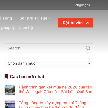
Languages
ố Tụng
Sở Hữu Trí Tuệ
Đặt tư vấn
 pháp lý
Liên hệ
Danh
mục
Các bài mới nhất
Hành trình gắn kết mùa hè 2026 của tập
thể Winlegal: Cửa Lò – Bãi Lữ – Quê Bác
Không
có
Tổng công ty xây dựng cơ khí Thăng
bình
luận
Long chuẩn hóa hệ thống hợp đồng