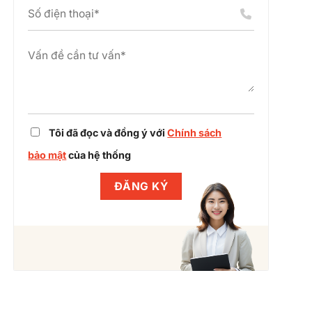
án
chỉnh
cụm
dự
công
án
nghiệp
cùng
Winlegal
Tôi đã đọc và đồng ý với
Chính sách
bảo mật
của hệ thống