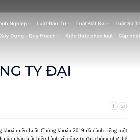
anh Nghiệp
Luật Đầu Tư
Luật Đất Đai
Luật Sư T
Xây Dựng – Quy Hoạch
Kiến thức pháp luật
Cập nhật
NG TY ĐẠI
ng khoán nên Luật Chứng khoán 2019 đã dành riêng một
 của pháp luật hiện hành về công ty đại chúng như thế