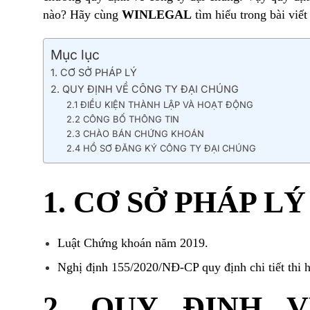
nào? Hãy cùng
WINLEGAL
tìm hiểu trong bài viết
Mục lục
1. CƠ SỞ PHÁP LÝ
2. QUY ĐỊNH VỀ CÔNG TY ĐẠI CHÚNG
2.1 ĐIỀU KIỆN THÀNH LẬP VÀ HOẠT ĐỘNG
2.2 CÔNG BỐ THÔNG TIN
2.3 CHÀO BÁN CHỨNG KHOÁN
2.4 HỒ SƠ ĐĂNG KÝ CÔNG TY ĐẠI CHÚNG
1. CƠ SỞ PHÁP LÝ
Luật Chứng khoán năm 2019.
Nghị định 155/2020/NĐ-CP quy định chi tiết thi 
2. QUY ĐỊNH 