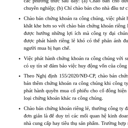
các phương thức sau đây: (a) Chào bán cho dư
chuyên nghiệp; (b) Chỉ chào bán cho nhà đầu tư
Chào bán chứng khoán ra công chúng, việc phát 
khắt khe hơn so với chào bán chứng khoán riêng 
được hưởng những lợi ích mà công ty đại chún
được phát hành riêng lẻ khó có thể phản ánh đ
người mua bị hạn chế.
Việc phát hành chứng khoán ra công chúng với sự
có uy tín sẽ đảm bảo việc huy động vốn của công
Theo Nghị định 155/2020/NĐ-CP, chào bán chứn
bán thêm chứng khoán ra công chúng khi công ty
phát hành quyền mua cổ phiếu cho cổ đông hiện 
loại chứng khoán khác ra công chúng.
Chào bán chứng khoán riêng lẻ, thường công ty 
đơn giản là để duy trì các mối quan hệ kinh doa
nhà cung cấp hay tiêu thụ sản phẩm. Trường hợp n