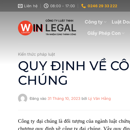
Bỏ
Liên hệ
08:00 - 17:00
0246 29 33 222
qua
nội
Công ty
Luật Do
dung
Giấy Phép Con
Kiến thức pháp luật
QUY ĐỊNH VỀ CÔ
CHÚNG
Đăng vào
31 Tháng 10, 2023
bởi
Lý Văn Hằng
Công ty đại chúng là đối tượng của ngành luật chứ
chương quy định về công ty đại chúng. Vậy quy định