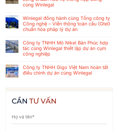
ở
cùng Winlegal
Hành
trình
Không
gắn
có
kết
Winlegal đồng hành cùng Tổng công ty
bình
mùa
luận
Công nghệ – Viễn thông toàn cầu (Gtel)
hè
ở
2026
chuẩn hóa pháp lý dự án
Tổng
của
công
tập
Không
ty
thể
có
xây
Công ty TNHH Mỏ Nikel Bản Phúc hợp
Winlegal:
bình
dựng
Cửa
luận
tác cùng Winlegal thiết lập dự án cụm
cơ
ở
Lò
khí
công nghiệp
Winlegal
–
Thăng
đồng
Bãi
Long
Không
hành
Lữ
chuẩn
có
cùng
–
Công ty TNHH Gigo Việt Nam hoàn tất
hóa
bình
Tổng
Quê
hệ
luận
điều chỉnh dự án cùng Winlegal
công
Bác
ở
thống
ty
Công
hợp
Không
Công
ty
đồng
có
nghệ
TNHH
cùng
bình
–
Mỏ
Winlegal
luận
Viễn
Nikel
ở
thông
Bản
Công
CẦN
TƯ VẤN
toàn
Phúc
ty
cầu
hợp
TNHH
(Gtel)
tác
Gigo
chuẩn
cùng
Việt
hóa
Winlegal
Nam
pháp
thiết
hoàn
lý
lập
tất
dự
dự
điều
án