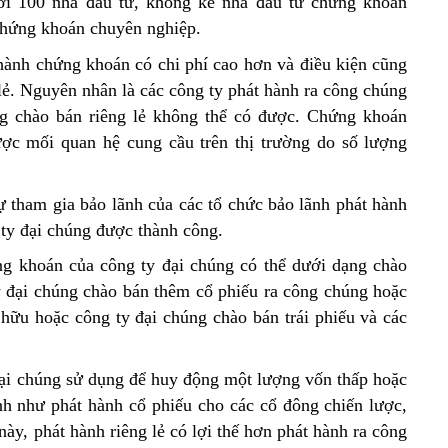
ới 100 nhà đầu tư, không kể nhà đầu tư chứng khoán
 chứng khoán chuyên nghiệp.
hành chứng khoán có chi phí cao hơn và điều kiện cũng
lẻ. Nguyên nhân là các công ty phát hành ra công chúng
g chào bán riêng lẻ không thể có được. Chứng khoán
ược mối quan hệ cung cầu trên thị trường do số lượng
 tham gia bảo lãnh của các tổ chức bảo lãnh phát hành
 ty đại chúng được thành công.
g khoán của công ty đại chúng có thể dưới dạng chào
 đại chúng chào bán thêm cổ phiếu ra công chúng hoặc
hữu hoặc công ty đại chúng chào bán trái phiếu và các
đại chúng sử dụng để huy động một lượng vốn thấp hoặc
nh như phát hành cổ phiếu cho các cổ đông chiến lược,
ày, phát hành riêng lẻ có lợi thế hơn phát hành ra công