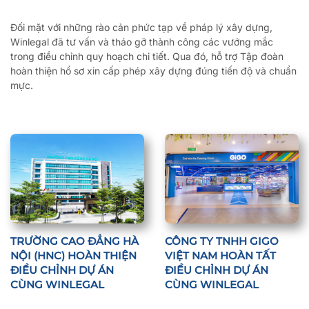
Đối mặt với những rào cản phức tạp về pháp lý xây dựng,
Winlegal đã tư vấn và tháo gỡ thành công các vướng mắc
trong điều chỉnh quy hoạch chi tiết. Qua đó, hỗ trợ Tập đoàn
hoàn thiện hồ sơ xin cấp phép xây dựng đúng tiến độ và chuẩn
mực.
TRƯỜNG CAO ĐẲNG HÀ
CÔNG TY TNHH GIGO
NỘI (HNC) HOÀN THIỆN
VIỆT NAM HOÀN TẤT
ĐIỀU CHỈNH DỰ ÁN
ĐIỀU CHỈNH DỰ ÁN
CÙNG WINLEGAL
CÙNG WINLEGAL