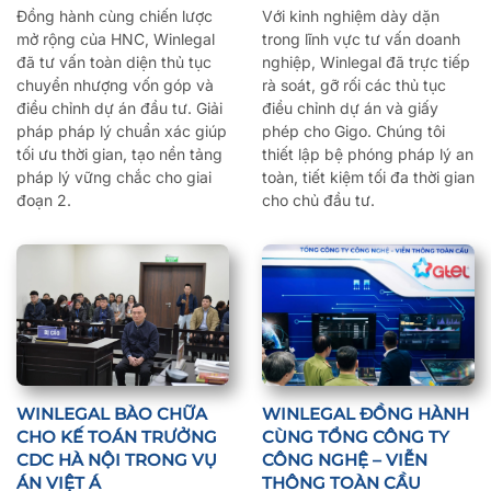
Đồng hành cùng chiến lược
Với kinh nghiệm dày dặn
mở rộng của HNC, Winlegal
trong lĩnh vực tư vấn doanh
đã tư vấn toàn diện thủ tục
nghiệp, Winlegal đã trực tiếp
chuyển nhượng vốn góp và
rà soát, gỡ rối các thủ tục
điều chỉnh dự án đầu tư. Giải
điều chỉnh dự án và giấy
pháp pháp lý chuẩn xác giúp
phép cho Gigo. Chúng tôi
tối ưu thời gian, tạo nền tảng
thiết lập bệ phóng pháp lý an
pháp lý vững chắc cho giai
toàn, tiết kiệm tối đa thời gian
đoạn 2.
cho chủ đầu tư.
WINLEGAL BÀO CHỮA
WINLEGAL ĐỒNG HÀNH
CHO KẾ TOÁN TRƯỞNG
CÙNG TỔNG CÔNG TY
CDC HÀ NỘI TRONG VỤ
CÔNG NGHỆ – VIỄN
ÁN VIỆT Á
THÔNG TOÀN CẦU