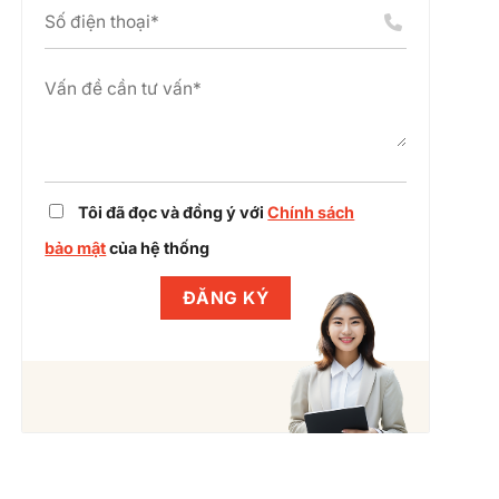
án
chỉnh
cụm
dự
công
án
nghiệp
cùng
Winlegal
Tôi đã đọc và đồng ý với
Chính sách
bảo mật
của hệ thống