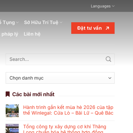
Languages
ố Tụng
Sở Hữu Trí Tuệ
Đặt tư vấn
 pháp lý
Liên hệ
Danh
mục
Các bài mới nhất
Hành trình gắn kết mùa hè 2026 của tập
thể Winlegal: Cửa Lò – Bãi Lữ – Quê Bác
Không
có
Tổng công ty xây dựng cơ khí Thăng
bình
luận
Long chuẩn hóa hệ thống hợp đồng