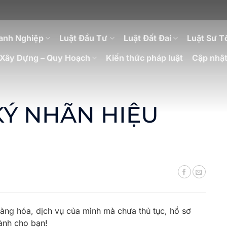
anh Nghiệp
Luật Đầu Tư
Luật Đất Đai
Luật Sư T
Xây Dựng – Quy Hoạch
Kiến thức pháp luật
Cập nhật
KÝ NHÃN HIỆU
ng hóa, dịch vụ của mình mà chưa thủ tục, hồ sơ
ành cho bạn!