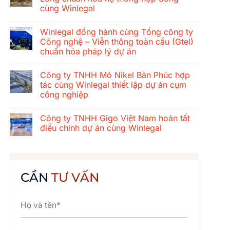
ở
cùng Winlegal
Hành
trình
Không
gắn
có
kết
Winlegal đồng hành cùng Tổng công ty
bình
mùa
luận
Công nghệ – Viễn thông toàn cầu (Gtel)
hè
ở
2026
chuẩn hóa pháp lý dự án
Tổng
của
công
tập
Không
ty
thể
có
xây
Công ty TNHH Mỏ Nikel Bản Phúc hợp
Winlegal:
bình
dựng
Cửa
luận
tác cùng Winlegal thiết lập dự án cụm
cơ
ở
Lò
khí
công nghiệp
Winlegal
–
Thăng
đồng
Bãi
Long
Không
hành
Lữ
chuẩn
có
cùng
–
Công ty TNHH Gigo Việt Nam hoàn tất
hóa
bình
Tổng
Quê
hệ
luận
điều chỉnh dự án cùng Winlegal
công
Bác
ở
thống
ty
Công
hợp
Không
Công
ty
đồng
có
nghệ
TNHH
cùng
bình
–
Mỏ
Winlegal
luận
Viễn
Nikel
ở
thông
Bản
Công
CẦN
TƯ VẤN
toàn
Phúc
ty
cầu
hợp
TNHH
(Gtel)
tác
Gigo
chuẩn
cùng
Việt
hóa
Winlegal
Nam
pháp
thiết
hoàn
lý
lập
tất
dự
dự
điều
án