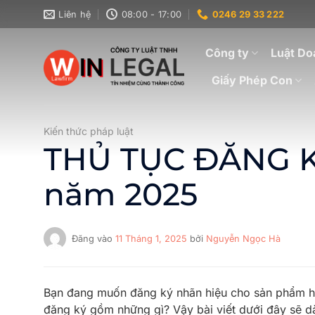
Bỏ
Liên hệ
08:00 - 17:00
0246 29 33 222
qua
nội
Công ty
Luật Do
dung
Giấy Phép Con
Kiến thức pháp luật
THỦ TỤC ĐĂNG 
năm 2025
Đăng vào
11 Tháng 1, 2025
bởi
Nguyễn Ngọc Hà
Bạn đang muốn đăng ký nhãn hiệu cho sản phẩm hà
đăng ký gồm những gì? Vậy bài viết dưới đây sẽ d