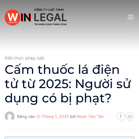
Bỏ
qua
nội
dung
Kiến thức pháp luật
Cấm thuốc lá điện
tử từ 2025: Người sử
dụng có bị phạt?
Đăng vào
21 Tháng 1, 2025
bởi
Đoàn Văn Tân