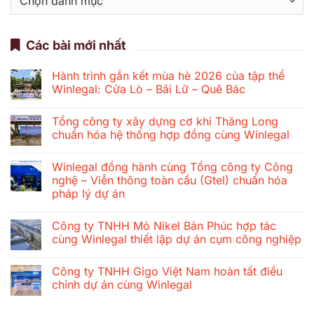
mục
Các bài mới nhất
Hành trình gắn kết mùa hè 2026 của tập thể
Winlegal: Cửa Lò – Bãi Lữ – Quê Bác
Không
có
Tổng công ty xây dựng cơ khí Thăng Long
bình
luận
chuẩn hóa hệ thống hợp đồng cùng Winlegal
ở
Hành
Không
trình
có
Winlegal đồng hành cùng Tổng công ty Công
gắn
bình
kết
luận
nghệ – Viễn thông toàn cầu (Gtel) chuẩn hóa
mùa
ở
pháp lý dự án
hè
Tổng
2026
công
Không
của
ty
có
tập
xây
Công ty TNHH Mỏ Nikel Bản Phúc hợp tác
bình
thể
dựng
luận
cùng Winlegal thiết lập dự án cụm công nghiệp
Winlegal:
cơ
ở
Cửa
khí
Winlegal
Không
Lò
Thăng
đồng
có
–
Long
Công ty TNHH Gigo Việt Nam hoàn tất điều
hành
bình
Bãi
chuẩn
cùng
luận
chỉnh dự án cùng Winlegal
Lữ
hóa
Tổng
ở
–
hệ
công
Công
Không
Quê
thống
ty
ty
có
Bác
hợp