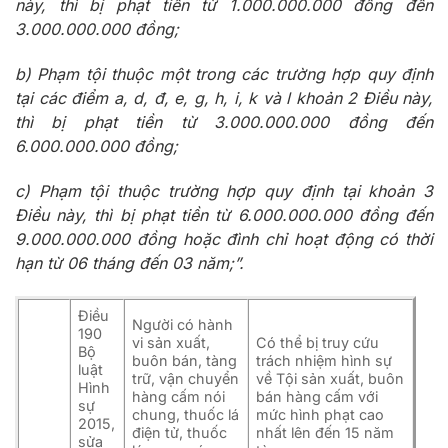
này, thì bị phạt tiền từ 1.000.000.000 đồng đến
3.000.000.000 đồng;
b) Phạm tội thuộc một trong các trường hợp quy định
tại các điểm a, d, đ, e, g, h, i, k và l khoản 2 Điều này,
thì bị phạt tiền từ 3.000.000.000 đồng đến
6.000.000.000 đồng;
c) Phạm tội thuộc trường hợp quy định tại khoản 3
Điều này, thì bị phạt tiền từ 6.000.000.000 đồng đến
9.000.000.000 đồng hoặc đình chỉ hoạt động có thời
hạn từ 06 tháng đến 03 năm;”.
Điều
Người có hành
190
vi sản xuất,
Có thể bị truy cứu
Bộ
buôn bán, tàng
trách nhiệm hình sự
luật
trữ, vận chuyển
về Tội sản xuất, buôn
Hình
hàng cấm nói
bán hàng cấm với
sự
chung, thuốc lá
mức hình phạt cao
2015,
điện tử, thuốc
nhất lên đến 15 năm
sửa