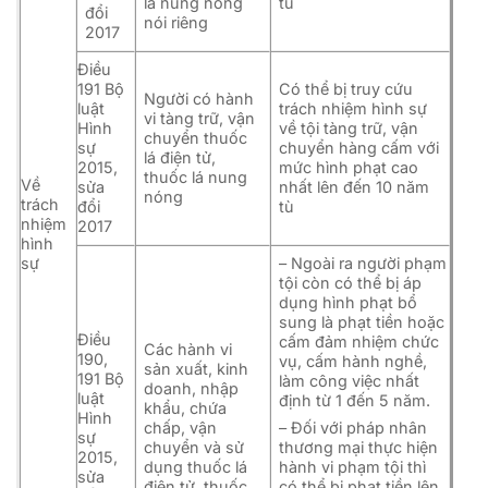
lá nung nóng
tù
đổi
nói riêng
2017
Điều
191 Bộ
Có thể bị truy cứu
Người có hành
luật
trách nhiệm hình sự
vi tàng trữ, vận
Hình
về tội tàng trữ, vận
chuyển thuốc
sự
chuyển hàng cấm với
lá điện tử,
2015,
mức hình phạt cao
thuốc lá nung
Về
sửa
nhất lên đến 10 năm
nóng
trách
đổi
tù
nhiệm
2017
hình
sự
– Ngoài ra người phạm
tội còn có thể bị áp
dụng hình phạt bổ
sung là phạt tiền hoặc
Điều
cấm đảm nhiệm chức
Các hành vi
190,
vụ, cấm hành nghề,
sản xuất, kinh
191 Bộ
làm công việc nhất
doanh, nhập
luật
định từ 1 đến 5 năm.
khẩu, chứa
Hình
chấp, vận
– Đối với pháp nhân
sự
chuyển và sử
thương mại thực hiện
2015,
dụng thuốc lá
hành vi phạm tội thì
sửa
điện tử, thuốc
có thể bị phạt tiền lên