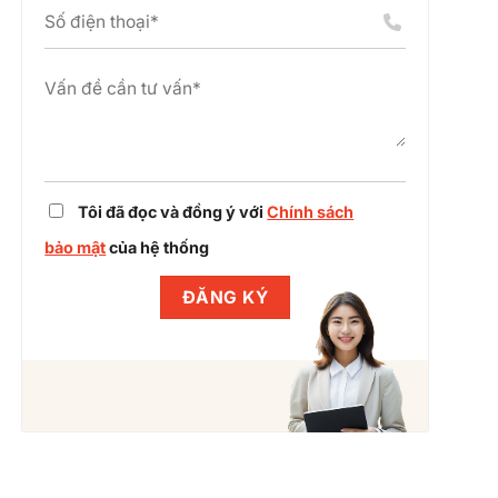
án
chỉnh
cụm
dự
công
án
nghiệp
cùng
Winlegal
Tôi đã đọc và đồng ý với
Chính sách
bảo mật
của hệ thống