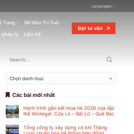
Languages
ố Tụng
Sở Hữu Trí Tuệ
Đặt tư vấn
 pháp lý
Liên hệ
Danh
mục
Các bài mới nhất
Hành trình gắn kết mùa hè 2026 của tập
thể Winlegal: Cửa Lò – Bãi Lữ – Quê Bác
Không
có
Tổng công ty xây dựng cơ khí Thăng
bình
luận
Long chuẩn hóa hệ thống hợp đồng