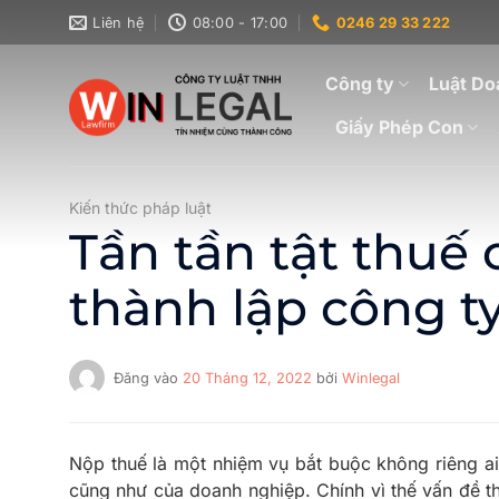
Bỏ
Liên hệ
08:00 - 17:00
0246 29 33 222
qua
nội
Công ty
Luật Do
dung
Giấy Phép Con
Kiến thức pháp luật
Tần tần tật thuế
thành lập công t
Đăng vào
20 Tháng 12, 2022
bởi
Winlegal
Nộp thuế là một nhiệm vụ bắt buộc không riêng ai
cũng như của doanh nghiệp. Chính vì thế vấn đề th