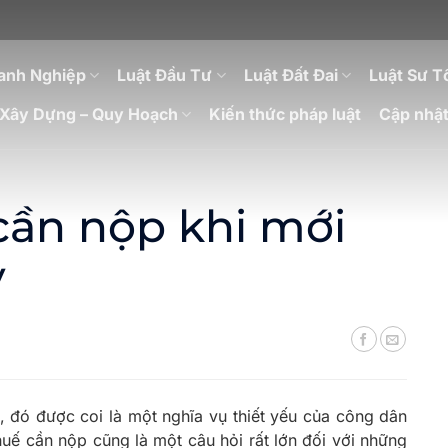
anh Nghiệp
Luật Đầu Tư
Luật Đất Đai
Luật Sư T
Xây Dựng – Quy Hoạch
Kiến thức pháp luật
Cập nhật
 cần nộp khi mới
y
, đó được coi là một nghĩa vụ thiết yếu của công dân
uế cần nộp cũng là một câu hỏi rất lớn đối với những