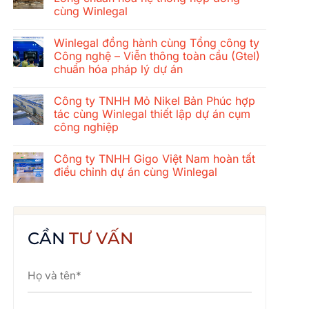
ở
cùng Winlegal
Hành
trình
Không
gắn
có
kết
Winlegal đồng hành cùng Tổng công ty
bình
mùa
luận
Công nghệ – Viễn thông toàn cầu (Gtel)
hè
ở
2026
chuẩn hóa pháp lý dự án
Tổng
của
công
tập
Không
ty
thể
có
xây
Công ty TNHH Mỏ Nikel Bản Phúc hợp
Winlegal:
bình
dựng
Cửa
luận
tác cùng Winlegal thiết lập dự án cụm
cơ
ở
Lò
khí
công nghiệp
Winlegal
–
Thăng
đồng
Bãi
Long
Không
hành
Lữ
chuẩn
có
cùng
–
Công ty TNHH Gigo Việt Nam hoàn tất
hóa
bình
Tổng
Quê
hệ
luận
điều chỉnh dự án cùng Winlegal
công
Bác
ở
thống
ty
Công
hợp
Không
Công
ty
đồng
có
nghệ
TNHH
cùng
bình
–
Mỏ
Winlegal
luận
Viễn
Nikel
ở
thông
Bản
Công
CẦN
TƯ VẤN
toàn
Phúc
ty
cầu
hợp
TNHH
(Gtel)
tác
Gigo
chuẩn
cùng
Việt
hóa
Winlegal
Nam
pháp
thiết
hoàn
lý
lập
tất
dự
dự
điều
án