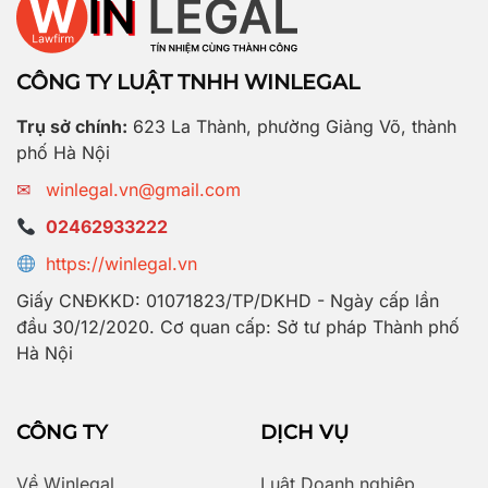
CÔNG TY LUẬT TNHH WINLEGAL
Trụ sở chính:
623 La Thành, phường Giảng Võ, thành
phố Hà Nội
✉
winlegal.vn@gmail.com
02462933222
https://winlegal.vn
Giấy CNĐKKD: 01071823/TP/DKHD - Ngày cấp lần
đầu 30/12/2020. Cơ quan cấp: Sở tư pháp Thành phố
Hà Nội
CÔNG TY
DỊCH VỤ
Về Winlegal
Luật Doanh nghiệp