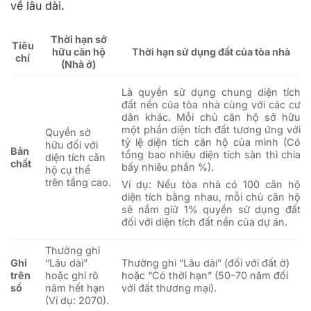
về lâu dài.
Thời hạn sở
Tiêu
hữu căn hộ
Thời hạn sử dụng đất của tòa nhà
chí
(Nhà ở)
Là quyền sử dụng chung diện tích
đất nền của tòa nhà cùng với các cư
dân khác. Mỗi chủ căn hộ sở hữu
một phần diện tích đất tương ứng với
Quyền sở
tỷ lệ diện tích căn hộ của mình (Có
hữu đối với
Bản
tổng bao nhiêu diện tích sàn thì chia
diện tích căn
chất
bấy nhiêu phần %).
hộ cụ thể
trên tầng cao.
Ví dụ: Nếu tòa nhà có 100 căn hộ
diện tích bằng nhau, mỗi chủ căn hộ
sẽ nắm giữ 1% quyền sử dụng đất
đối với diện tích đất nền của dự án.
Thường ghi
Ghi
“Lâu dài”
Thường ghi “Lâu dài” (đối với đất ở)
trên
hoặc ghi rõ
hoặc “Có thời hạn” (50-70 năm đối
sổ
năm hết hạn
với đất thương mại).
(Ví dụ: 2070).