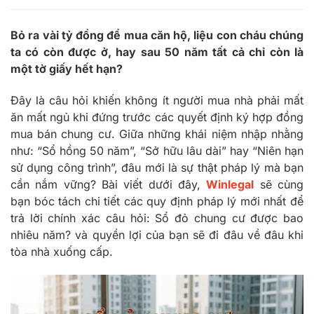
Bỏ ra vài tỷ đồng để mua căn hộ, liệu con cháu chúng
ta có còn được ở, hay sau 50 năm tất cả chỉ còn là
một tờ giấy hết hạn?
Đây là câu hỏi khiến không ít người mua nhà phải mất
ăn mất ngủ khi đứng trước các quyết định ký hợp đồng
mua bán chung cư. Giữa những khái niệm nhập nhằng
như: “Sổ hồng 50 năm”, “Sở hữu lâu dài” hay “Niên hạn
sử dụng công trình”, đâu mới là sự thật pháp lý mà bạn
cần nắm vững? Bài viết dưới đây,
Winlegal
sẽ cùng
bạn bóc tách chi tiết các quy định pháp lý mới nhất để
trả lời chính xác câu hỏi: Sổ đỏ chung cư được bao
nhiêu năm? và quyền lợi của bạn sẽ đi đâu về đâu khi
tòa nhà xuống cấp.