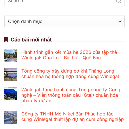
Danh
mục
Các bài mới nhất
Hành trình gắn kết mùa hè 2026 của tập thể
Winlegal: Cửa Lò – Bãi Lữ – Quê Bác
Không
có
Tổng công ty xây dựng cơ khí Thăng Long
bình
luận
chuẩn hóa hệ thống hợp đồng cùng Winlegal
ở
Hành
Không
trình
có
Winlegal đồng hành cùng Tổng công ty Công
gắn
bình
kết
luận
nghệ – Viễn thông toàn cầu (Gtel) chuẩn hóa
mùa
ở
pháp lý dự án
hè
Tổng
2026
công
Không
của
ty
có
tập
xây
Công ty TNHH Mỏ Nikel Bản Phúc hợp tác
bình
thể
dựng
luận
cùng Winlegal thiết lập dự án cụm công nghiệp
Winlegal:
cơ
ở
Cửa
khí
Winlegal
Không
Lò
Thăng
đồng
có