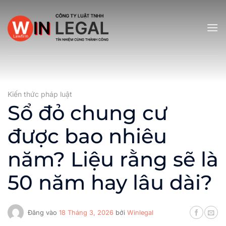
Bỏ
qua
nội
dung
Kiến thức pháp luật
Sổ đỏ chung cư
được bao nhiêu
năm? Liệu rằng sẽ là
50 năm hay lâu dài?
Đăng vào
18 Tháng 3, 2026
bởi
Winlegal