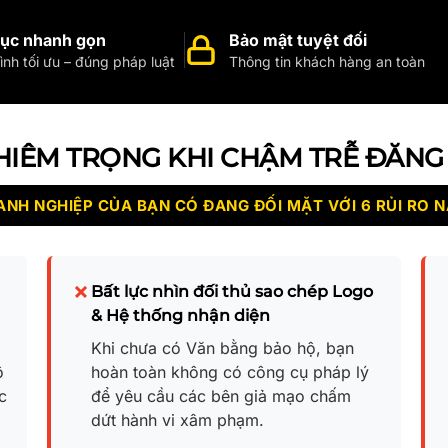
tục nhanh gọn
Bảo mật tuyệt đối
ình tối ưu – đúng pháp luật
Thông tin khách hàng an toàn
HIÊM TRỌNG KHI CHẬM TRỄ ĐĂNG
NH NGHIỆP CỦA BẠN CÓ ĐANG ĐỐI MẶT VỚI 6 RỦI RO N
Bất lực nhìn đối thủ sao chép Logo
& Hệ thống nhận diện
Khi chưa có Văn bằng bảo hộ, bạn
ộ
hoàn toàn không có công cụ pháp lý
c
để yêu cầu các bên giả mạo chấm
dứt hành vi xâm phạm.