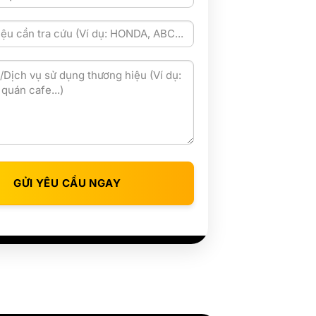
GỬI YÊU CẦU NGAY