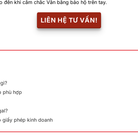
ho đến khi cầm chắc Văn bằng bảo hộ trên tay.
LIÊN HỆ TƯ VẤN!
gì?
p phù hợp
gal?
có giấy phép kinh doanh