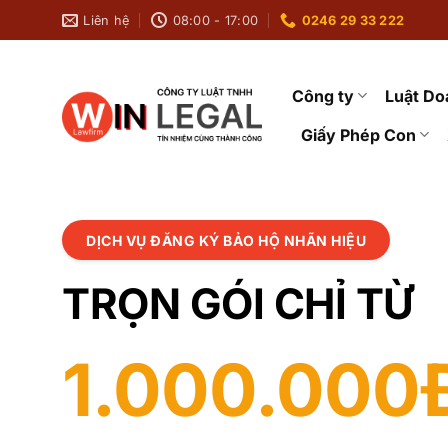
Bỏ
Liên hệ
08:00 - 17:00
0246 29 33 222
qua
nội
dung
Công ty
Luật Do
Giấy Phép Con
DỊCH VỤ ĐĂNG KÝ BẢO HỘ NHÃN HIỆU
TRỌN GÓI CHỈ TỪ
1.000.000