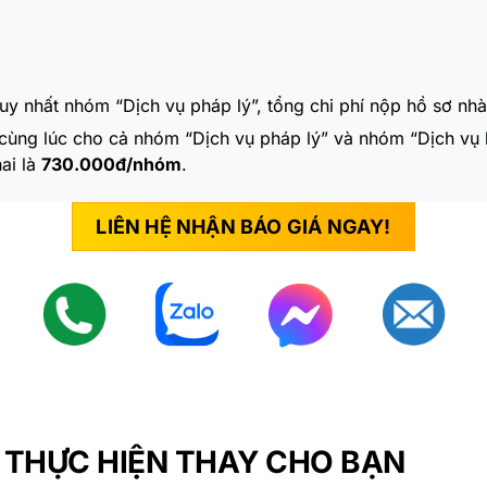
y nhất nhóm “Dịch vụ pháp lý”, tổng chi phí nộp hồ sơ nh
ng lúc cho cả nhóm “Dịch vụ pháp lý” và nhóm “Dịch vụ kế
ai là
730.000đ/nhóm
.
LIÊN HỆ NHẬN BÁO GIÁ NGAY!
 THỰC HIỆN THAY CHO BẠN