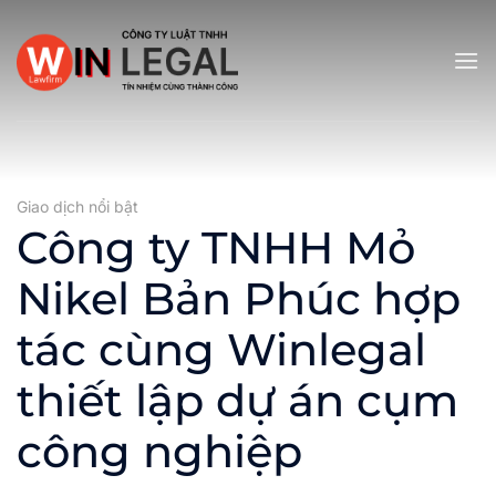
Bỏ
qua
nội
dung
Giao dịch nổi bật
Công ty TNHH Mỏ
Nikel Bản Phúc hợp
tác cùng Winlegal
thiết lập dự án cụm
công nghiệp