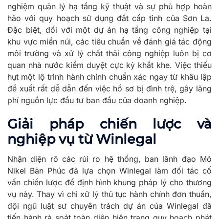
nghiệm quản lý hạ tầng kỹ thuật và sự phù hợp hoàn
hảo với quy hoạch sử dụng đất cấp tỉnh của Sơn La.
Đặc biệt, đối với một dự án hạ tầng công nghiệp tại
khu vực miền núi, các tiêu chuẩn về đánh giá tác động
môi trường và xử lý chất thải công nghiệp luôn bị cơ
quan nhà nước kiểm duyệt cực kỳ khắt khe. Việc thiếu
hụt một lộ trình hành chính chuẩn xác ngay từ khâu lập
đề xuất rất dễ dẫn đến việc hồ sơ bị đình trệ, gây lãng
phí nguồn lực đầu tư ban đầu của doanh nghiệp.
Giải pháp chiến lược và
nghiệp vụ từ Winlegal
Nhận diện rõ các rủi ro hệ thống, ban lãnh đạo Mỏ
Nikel Bản Phúc đã lựa chọn Winlegal làm đối tác cố
vấn chiến lược để định hình khung pháp lý cho thương
vụ này. Thay vì chỉ xử lý thủ tục hành chính đơn thuần,
đội ngũ luật sư chuyên trách dự án của Winlegal đã
tiến hành rà soát toàn diện hiện trạng quy hoạch phát