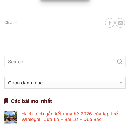
Chia sẻ
Danh
mục
Các bài mới nhất
Hành trình gắn kết mùa hè 2026 của tập thể
Winlegal: Cửa Lò – Bãi Lữ – Quê Bác
Không
có