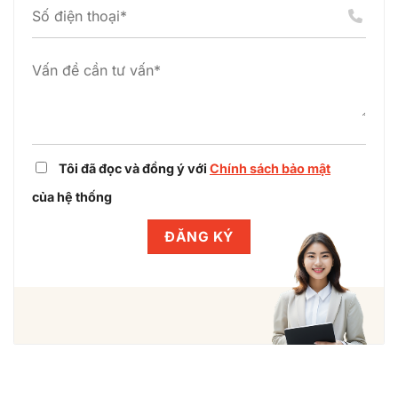
án
cụm
dự
công
án
nghiệp
cùng
Winlegal
Tôi đã đọc và đồng ý với
Chính sách bảo mật
của hệ thống