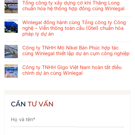
Tổng công ty xây dựng cơ khí Thăng Long
bình
luận
chuẩn hóa hệ thống hợp đồng cùng Winlegal
ở
Hành
Không
trình
có
Winlegal đồng hành cùng Tổng công ty Công
gắn
bình
kết
luận
nghệ – Viễn thông toàn cầu (Gtel) chuẩn hóa
mùa
ở
pháp lý dự án
hè
Tổng
2026
công
Không
của
ty
có
tập
xây
Công ty TNHH Mỏ Nikel Bản Phúc hợp tác
bình
thể
dựng
luận
cùng Winlegal thiết lập dự án cụm công nghiệp
Winlegal:
cơ
ở
Cửa
khí
Winlegal
Không
Lò
Thăng
đồng
có
–
Long
Công ty TNHH Gigo Việt Nam hoàn tất điều
hành
bình
Bãi
chuẩn
cùng
luận
chỉnh dự án cùng Winlegal
Lữ
hóa
Tổng
ở
–
hệ
công
Công
Không
Quê
thống
ty
ty
có
Bác
hợp
Công
TNHH
bình
đồng
nghệ
Mỏ
luận
cùng
–
Nikel
ở
Winlegal
Viễn
Bản
Công
CẦN
TƯ VẤN
thông
Phúc
ty
toàn
hợp
TNHH
cầu
tác
Gigo
(Gtel)
cùng
Việt
chuẩn
Winlegal
Nam
hóa
thiết
hoàn
pháp
lập
tất
lý
dự
điều
dự
án
chỉnh