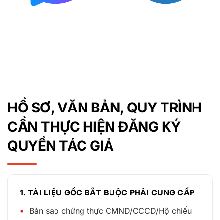
HỒ SƠ, VĂN BẢN, QUY TRÌNH
CẦN THỰC HIỆN ĐĂNG KÝ
QUYỀN TÁC GIẢ
1. TÀI LIỆU GỐC BẮT BUỘC PHẢI CUNG CẤP
Bản sao chứng thực CMND/CCCD/Hộ chiếu