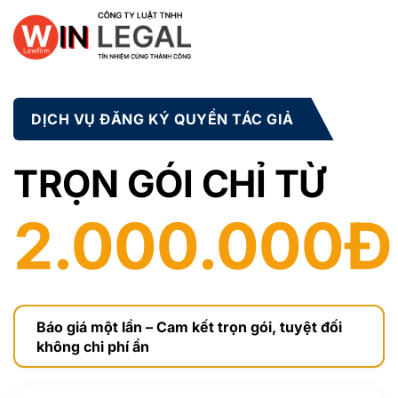
Bỏ
qua
nội
dung
DỊCH VỤ ĐĂNG KÝ QUYỀN TÁC GIẢ
TRỌN GÓI CHỈ TỪ
2.000.000Đ
Báo giá một lần – Cam kết trọn gói, tuyệt đối
không chi phí ẩn