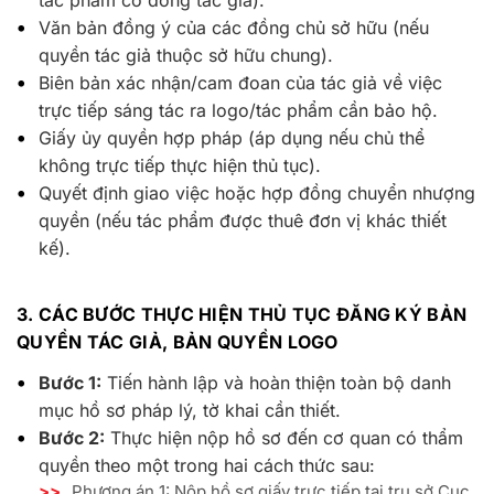
tác phẩm có đồng tác giả).
Văn bản đồng ý của các đồng chủ sở hữu (nếu
quyền tác giả thuộc sở hữu chung).
Biên bản xác nhận/cam đoan của tác giả về việc
trực tiếp sáng tác ra logo/tác phẩm cần bảo hộ.
Giấy ủy quyền hợp pháp (áp dụng nếu chủ thể
không trực tiếp thực hiện thủ tục).
Quyết định giao việc hoặc hợp đồng chuyển nhượng
quyền (nếu tác phẩm được thuê đơn vị khác thiết
kế).
3. CÁC BƯỚC THỰC HIỆN THỦ TỤC ĐĂNG KÝ BẢN
QUYỀN TÁC GIẢ, BẢN QUYỀN LOGO
Bước 1:
Tiến hành lập và hoàn thiện toàn bộ danh
mục hồ sơ pháp lý, tờ khai cần thiết.
Bước 2:
Thực hiện nộp hồ sơ đến cơ quan có thẩm
quyền theo một trong hai cách thức sau:
>>
Phương án 1: Nộp hồ sơ giấy trực tiếp tại trụ sở Cục