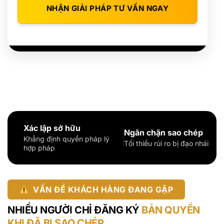
NHẬN GIẢI PHÁP TƯ VẤN NGAY
Xác lập sở hữu
Ngăn chặn sao chép
Khẳng định quyền pháp lý
Tối thiểu rủi ro bị đạo nhái
hợp pháp
VẤN ĐỀ KHÁCH HÀNG ĐANG GẶP
NHIỀU NGƯỜI CHỈ ĐĂNG KÝ
BẢN QUYỀN
KHI ĐÃ BỊ SAO CHÉP