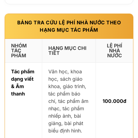
BẢNG TRA CỨU LỆ PHÍ NHÀ NƯỚC THEO
HẠNG MỤC TÁC PHẨM
NHÓM
LỆ PHÍ
HẠNG MỤC CHI
TÁC
NHÀ
TIẾT
PHẨM
NƯỚC
Tác phẩm
Văn học, khoa
dạng viết
học, sách giáo
& Âm
khoa, giáo trình,
thanh
tác phẩm báo
chí, tác phẩm âm
100.000đ
nhạc, tác phẩm
nhiếp ảnh, bài
giảng, bài phát
biểu định hình.