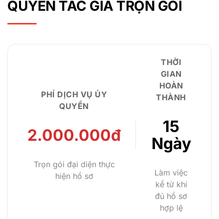
QUYỀN TÁC GIẢ TRỌN GÓI
THỜI
GIAN
HOÀN
PHÍ DỊCH VỤ ỦY
THÀNH
QUYỀN
15
2.000.000đ
Ngày
Trọn gói đại diện thực
Làm việc
hiện hồ sơ
kể từ khi
đủ hồ sơ
hợp lệ