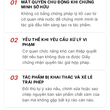
01
MẤT QUYỀN CHỦ ĐỘNG KHI CHỨNG
MINH SỞ HỮU
Không có bằng chứng pháp lý tối cao từ
cơ quan nhà nước để chứng minh mình là
tác giả đầu tiên sáng tạo ra tác phẩm.
02
YẾU THẾ KHI YÊU CẦU XỬ LÝ VI
PHẠM
Cơ quan chức năng khó can thiệp quyết
liệt nếu bạn không đưa ra được Giấy
chứng nhận quyền tác giả hợp pháp.
03
TÁC PHẨM BỊ KHAI THÁC VÀ XÉ LẺ
TRÁI PHÉP
Đối thủ tự ý xào nấu, chỉnh sửa hoặc sao
chép nguyên bản sản phẩm chất xám của
bạn mà không gặp bất kỳ rào cản nào.