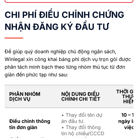
CHI PHÍ ĐIỀU CHỈNH CHỨNG
NHẬN ĐĂNG KÝ ĐẦU TƯ
Để giúp quý doanh nghiệp chủ động ngân sách,
Winlegal xin công khai bảng phí dịch vụ trọn gói được
phân tách minh bạch theo từng nhóm thủ tục từ đơn
giản đến phức tạp như sau:
THỜI GI
PHÂN NHÓM
NỘI DUNG ĐIỀU
THỰC
DỊCH VỤ
CHỈNH CHI TIẾT
HIỆN
• Thay đổi tên dự
10 – 15
Điều chỉnh thông
án đầu tư.
ngày là
tin đơn giản
• Thay đổi thông
việc
tin hộ chiếu/CCCD