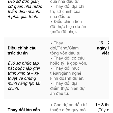
(Hồ sơ đơn giản,
của nhà đầu tư.
cơ quan nhà nước
• Thay đổi địa chỉ
thẩm định nhanh,
trụ sở chính của
ít phải giải trình)
nhà đầu tư.
• Điều chỉnh tiến
độ thực hiện dự án
(mức độ nhẹ).
• Thay
15 – 20
Điều chỉnh cấu
đổi/Tăng/Giảm
ngày là
trúc dự án
tổng vốn đầu tư.
việc
• Thay đổi cơ cấu
(Hồ sơ phức tạp,
hoặc tỷ lệ góp vốn.
bắt buộc lập giải
• Thay đổi mục
trình kinh tế – kỹ
tiêu/Ngành nghề
thuật và chứng
kinh doanh dự án.
minh năng lực tài
• Thay đổi địa
chính)
điểm thực hiện dự
án đầu tư.
• Các dự án đầu tư
1 – 3 thá
Thay đổi lớn cần
thuộc diện quy mô
(Tùy qu