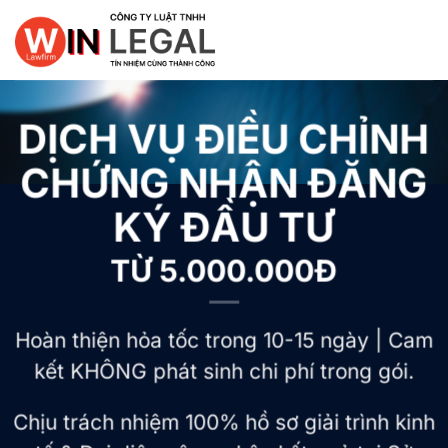
Bỏ
qua
nội
dung
DỊCH VỤ ĐIỀU CHỈNH
CHỨNG NHẬN ĐĂNG
KÝ ĐẦU TƯ
TỪ 5.000.000Đ
Hoàn thiện hỏa tốc trong 10-15 ngày | Cam
kết KHÔNG phát sinh chi phí trong gói.
Chịu trách nhiệm 100% hồ sơ giải trình kinh