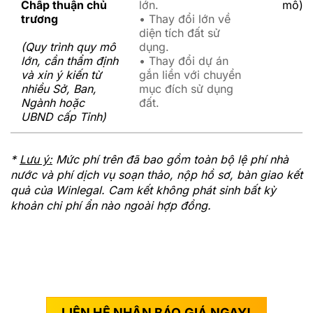
Chấp thuận chủ
lớn.
mô)
trương
• Thay đổi lớn về
diện tích đất sử
(Quy trình quy mô
dụng.
lớn, cần thẩm định
• Thay đổi dự án
và xin ý kiến từ
gắn liền với chuyển
nhiều Sở, Ban,
mục đích sử dụng
Ngành hoặc
đất.
UBND cấp Tỉnh)
*
Lưu ý:
Mức phí trên đã bao gồm toàn bộ lệ phí nhà
nước và phí dịch vụ soạn thảo, nộp hồ sơ, bàn giao kết
quả của Winlegal. Cam kết không phát sinh bất kỳ
khoản chi phí ẩn nào ngoài hợp đồng.
LIÊN HỆ NHẬN BÁO GIÁ NGAY!