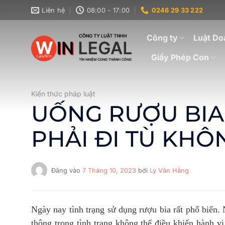
Bỏ
Liên hệ
08:00 - 17:00
0246 29 33 222
qua
nội
Công ty
Luật Do
dung
Giấy Phép Con
Kiến thức pháp luật
UỐNG RƯỢU BIA 
PHẢI ĐI TÙ KHÔ
Đăng vào
7 Tháng 10, 2023
bởi
Lý Văn Hằng
Ngày nay tình trạng sử dụng rượu bia rất phổ biến.
thông trong tình trạng không thể điều khiển hành vi