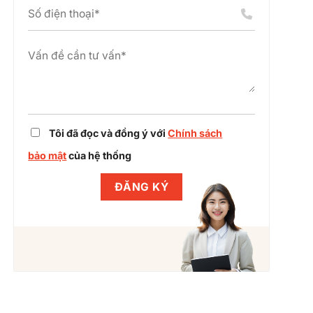
án
chỉnh
cụm
dự
công
án
nghiệp
cùng
Winlegal
Tôi đã đọc và đồng ý với
Chính sách
bảo mật
của hệ thống