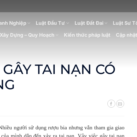
anh Nghiệp
Luật Đầu Tư
Luật Đất Đai
Luật Sư T
Xây Dựng – Quy Hoạch
Kiến thức pháp luật
Cập nhật
GÂY TAI NẠN CÓ
NG
 Nhiều người sử dụng rượu bia nhưng vẫn tham gia giao
 của mình dẫn đến xảy ra tai nạn. Vậy việc gây tai nạn