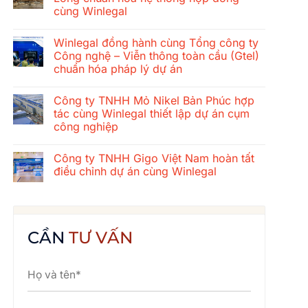
ở
cùng Winlegal
Hành
trình
Không
gắn
có
kết
Winlegal đồng hành cùng Tổng công ty
bình
mùa
luận
Công nghệ – Viễn thông toàn cầu (Gtel)
hè
ở
2026
chuẩn hóa pháp lý dự án
Tổng
của
công
tập
Không
ty
thể
có
xây
Công ty TNHH Mỏ Nikel Bản Phúc hợp
Winlegal:
bình
dựng
Cửa
luận
tác cùng Winlegal thiết lập dự án cụm
cơ
ở
Lò
khí
công nghiệp
Winlegal
–
Thăng
đồng
Bãi
Long
Không
hành
Lữ
chuẩn
có
cùng
–
Công ty TNHH Gigo Việt Nam hoàn tất
hóa
bình
Tổng
Quê
hệ
luận
điều chỉnh dự án cùng Winlegal
công
Bác
ở
thống
ty
Công
hợp
Không
Công
ty
đồng
có
nghệ
TNHH
cùng
bình
–
Mỏ
Winlegal
luận
Viễn
Nikel
ở
thông
Bản
Công
CẦN
TƯ VẤN
toàn
Phúc
ty
cầu
hợp
TNHH
(Gtel)
tác
Gigo
chuẩn
cùng
Việt
hóa
Winlegal
Nam
pháp
thiết
hoàn
lý
lập
tất
dự
dự
điều
án