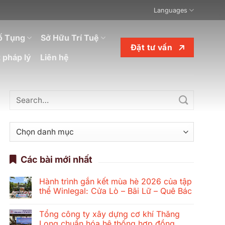
Languages
ố Tụng
Sở Hữu Trí Tuệ
Đặt tư vấn
 pháp lý
Liên hệ
Danh
mục
Các bài mới nhất
Hành trình gắn kết mùa hè 2026 của tập
thể Winlegal: Cửa Lò – Bãi Lữ – Quê Bác
Không
có
Tổng công ty xây dựng cơ khí Thăng
bình
luận
Long chuẩn hóa hệ thống hợp đồng