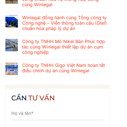
ở
cùng Winlegal
Hành
trình
Không
gắn
có
kết
Winlegal đồng hành cùng Tổng công ty
bình
mùa
luận
Công nghệ – Viễn thông toàn cầu (Gtel)
hè
ở
2026
chuẩn hóa pháp lý dự án
Tổng
của
công
tập
Không
ty
thể
có
xây
Công ty TNHH Mỏ Nikel Bản Phúc hợp
Winlegal:
bình
dựng
Cửa
luận
tác cùng Winlegal thiết lập dự án cụm
cơ
ở
Lò
khí
công nghiệp
Winlegal
–
Thăng
đồng
Bãi
Long
Không
hành
Lữ
chuẩn
có
cùng
–
Công ty TNHH Gigo Việt Nam hoàn tất
hóa
bình
Tổng
Quê
hệ
luận
điều chỉnh dự án cùng Winlegal
công
Bác
ở
thống
ty
Công
hợp
Không
Công
ty
đồng
có
nghệ
TNHH
cùng
bình
–
Mỏ
Winlegal
luận
Viễn
Nikel
ở
thông
Bản
Công
CẦN
TƯ VẤN
toàn
Phúc
ty
cầu
hợp
TNHH
(Gtel)
tác
Gigo
chuẩn
cùng
Việt
hóa
Winlegal
Nam
pháp
thiết
hoàn
lý
lập
tất
dự
dự
điều
án