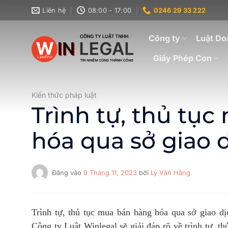
Bỏ
Liên hệ
08:00 - 17:00
0246 29 33 222
qua
nội
Công ty
Luật Do
dung
Giấy Phép Con
Kiến thức pháp luật
Trình tự, thủ tụ
hóa qua sở giao 
Đăng vào
9 Tháng 11, 2023
bởi
Lý Văn Hằng
Trình tự, thủ tục mua bán hàng hóa qua sở giao dị
Công ty Luật Winlegal sẽ giải đáp rõ về trình tự, t