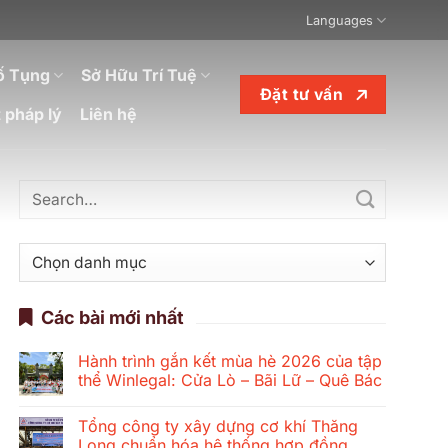
Languages
ố Tụng
Sở Hữu Trí Tuệ
Đặt tư vấn
 pháp lý
Liên hệ
Danh
mục
Các bài mới nhất
Hành trình gắn kết mùa hè 2026 của tập
thể Winlegal: Cửa Lò – Bãi Lữ – Quê Bác
Không
có
Tổng công ty xây dựng cơ khí Thăng
bình
luận
Long chuẩn hóa hệ thống hợp đồng