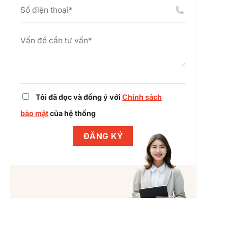
án
chỉnh
cụm
dự
công
án
nghiệp
cùng
Winlegal
Tôi đã đọc và đồng ý với
Chính sách
bảo mật
của hệ thống