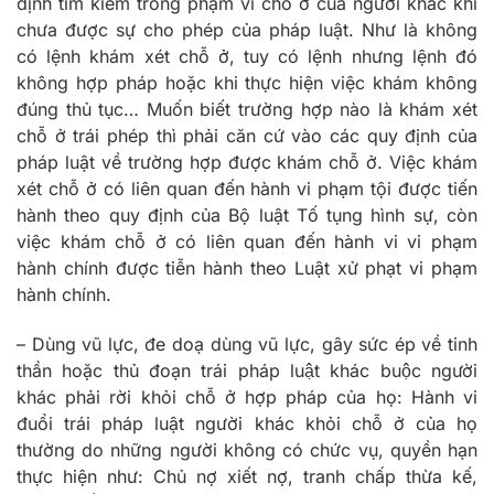
định tìm kiếm trong phạm vi chỗ ở của người khác khi
chưa được sự cho phép của pháp luật. Như là không
có lệnh khám xét chỗ ở, tuy có lệnh nhưng lệnh đó
không hợp pháp hoặc khi thực hiện việc khám không
đúng thủ tục… Muốn biết trường hợp nào là khám xét
chỗ ở trái phép thì phải căn cứ vào các quy định của
pháp luật về trường hợp được khám chỗ ở. Việc khám
xét chỗ ở có liên quan đến hành vi phạm tội được tiến
hành theo quy định của Bộ luật Tố tụng hình sự, còn
việc khám chỗ ở có liên quan đến hành vi vi phạm
hành chính được tiễn hành theo Luật xử phạt vi phạm
hành chính.
– Dùng vũ lực, đe doạ dùng vũ lực, gây sức ép về tinh
thần hoặc thủ đoạn trái pháp luật khác buộc người
khác phải rời khỏi chỗ ở hợp pháp của họ: Hành vi
đuổi trái pháp luật người khác khỏi chỗ ở của họ
thường do những người không có chức vụ, quyền hạn
thực hiện như: Chủ nợ xiết nợ, tranh chấp thừa kế,