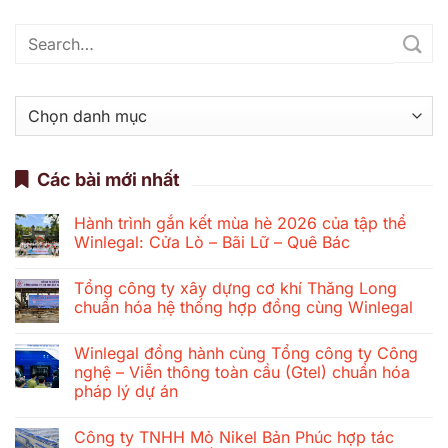
Danh
mục
Các bài mới nhất
Hành trình gắn kết mùa hè 2026 của tập thể
Winlegal: Cửa Lò – Bãi Lữ – Quê Bác
Không
có
Tổng công ty xây dựng cơ khí Thăng Long
bình
luận
chuẩn hóa hệ thống hợp đồng cùng Winlegal
ở
Hành
Không
trình
có
Winlegal đồng hành cùng Tổng công ty Công
gắn
bình
kết
luận
nghệ – Viễn thông toàn cầu (Gtel) chuẩn hóa
mùa
ở
pháp lý dự án
hè
Tổng
2026
công
Không
của
ty
có
tập
xây
Công ty TNHH Mỏ Nikel Bản Phúc hợp tác
bình
thể
dựng