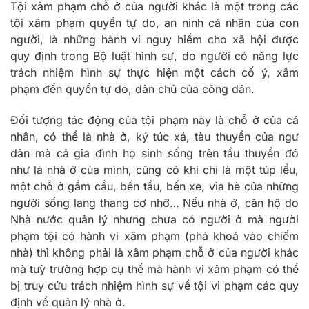
Tội xâm phạm chỗ ở của người khác là một trong các
tội xâm phạm quyền tự do, an ninh cá nhân của con
người, là những hành vi nguy hiểm cho xã hội được
quy định trong Bộ luật hình sự, do người có năng lực
trách nhiệm hình sự thực hiện một cách cố ý, xâm
phạm đến quyền tự do, dân chủ của công dân.
Đối tượng tác động của tội phạm này là chỗ ở của cá
nhân, có thể là nhà ở, ký túc xá, tàu thuyền của ngư
dân mà cả gia đình họ sinh sống trên tầu thuyền đó
như là nhà ở của mình, cũng có khi chỉ là một túp lều,
một chỗ ở gầm cầu, bến tầu, bến xe, vỉa hè của những
người sống lang thang cơ nhỡ… Nếu nhà ở, căn hộ do
Nhà nước quản lý nhưng chưa có người ở mà người
phạm tội có hành vi xâm phạm (phá khoá vào chiếm
nhà) thì không phải là xâm phạm chỗ ở của người khác
mà tuỳ trường hợp cụ thể mà hành vi xâm phạm có thể
bị truy cứu trách nhiệm hình sự về tội vi phạm các quy
định về quản lý nhà ở.