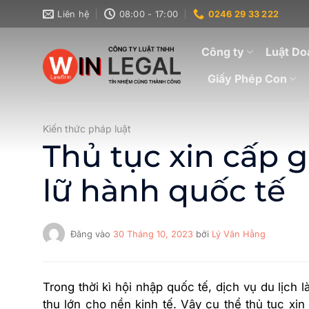
Bỏ
Liên hệ
08:00 - 17:00
0246 29 33 222
qua
nội
Công ty
Luật Do
dung
Giấy Phép Con
Kiến thức pháp luật
Thủ tục xin cấp 
lữ hành quốc tế
Đăng vào
30 Tháng 10, 2023
bởi
Lý Văn Hằng
Trong thời kì hội nhập quốc tế, dịch vụ du lịch 
thu lớn cho nền kinh tế. Vậy cụ thể thủ tục xi