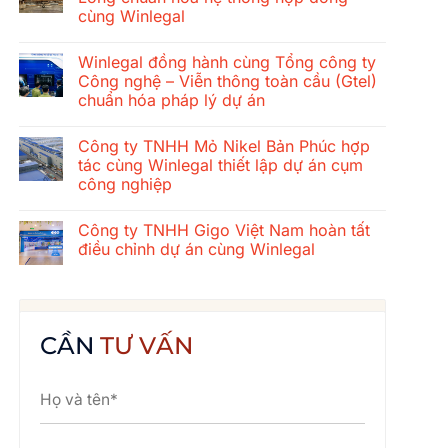
ở
cùng Winlegal
Hành
trình
Không
gắn
có
kết
Winlegal đồng hành cùng Tổng công ty
bình
mùa
luận
Công nghệ – Viễn thông toàn cầu (Gtel)
hè
ở
2026
chuẩn hóa pháp lý dự án
Tổng
của
công
tập
Không
ty
thể
có
xây
Công ty TNHH Mỏ Nikel Bản Phúc hợp
Winlegal:
bình
dựng
Cửa
luận
tác cùng Winlegal thiết lập dự án cụm
cơ
ở
Lò
khí
công nghiệp
Winlegal
–
Thăng
đồng
Bãi
Long
Không
hành
Lữ
chuẩn
có
cùng
–
Công ty TNHH Gigo Việt Nam hoàn tất
hóa
bình
Tổng
Quê
hệ
luận
điều chỉnh dự án cùng Winlegal
công
Bác
ở
thống
ty
Công
hợp
Không
Công
ty
đồng
có
nghệ
TNHH
cùng
bình
–
Mỏ
Winlegal
luận
Viễn
Nikel
ở
thông
Bản
Công
CẦN
TƯ VẤN
toàn
Phúc
ty
cầu
hợp
TNHH
(Gtel)
tác
Gigo
chuẩn
cùng
Việt
hóa
Winlegal
Nam
pháp
thiết
hoàn
lý
lập
tất
dự
dự
điều
án