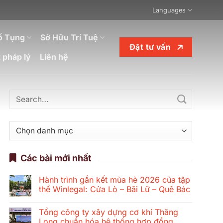
Languages
ố Tụng
Sở Hữu Trí Tuệ
Đặt tư vấn
 pháp lý
Liên hệ
Danh
mục
Các bài mới nhất
Hành trình gắn kết mùa hè 2026 của tập
thể Winlegal: Cửa Lò – Bãi Lữ – Quê Bác
Không
có
Tổng công ty xây dựng cơ khí Thăng
bình
luận
Long chuẩn hóa hệ thống hợp đồng