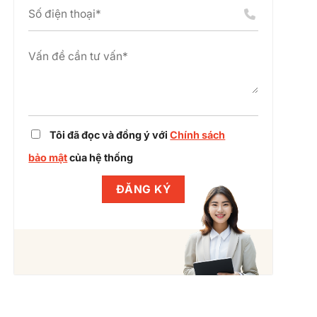
án
chỉnh
cụm
dự
công
án
nghiệp
cùng
Winlegal
Tôi đã đọc và đồng ý với
Chính sách
bảo mật
của hệ thống