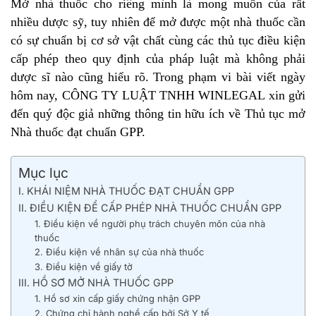
Mở nhà thuốc cho riêng mình là mong muốn của rất
nhiều dược sỹ, tuy nhiên để mở được một nhà thuốc cần
có sự chuẩn bị cơ sở vật chất cùng các thủ tục điều kiện
cấp phép theo quy định của pháp luật mà không phải
dược sĩ nào cũng hiểu rõ.
Trong phạm vi bài viết ngày
hôm nay, CÔNG TY LUẬT TNHH WINLEGAL xin gửi
đến quý độc giả những thông tin hữu ích về Thủ tục mở
Nhà thuốc đạt chuẩn GPP.
Mục lục
I. KHÁI NIỆM NHÀ THUỐC ĐẠT CHUẨN GPP
II. ĐIỀU KIỆN ĐỂ CẤP PHÉP NHÀ THUỐC CHUẨN GPP
1. Điều kiện về người phụ trách chuyên môn của nhà
thuốc
2. Điều kiện về nhân sự của nhà thuốc
3. Điều kiện về giấy tờ
III. HỒ SƠ MỞ NHÀ THUỐC GPP
1. Hồ sơ xin cấp giấy chứng nhận GPP
2. Chứng chỉ hành nghề cấp bởi Sở Y tế