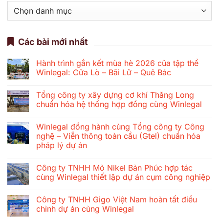
Danh
mục
Các bài mới nhất
Hành trình gắn kết mùa hè 2026 của tập thể
Winlegal: Cửa Lò – Bãi Lữ – Quê Bác
Không
có
Tổng công ty xây dựng cơ khí Thăng Long
bình
luận
chuẩn hóa hệ thống hợp đồng cùng Winlegal
ở
Hành
Không
trình
có
Winlegal đồng hành cùng Tổng công ty Công
gắn
bình
kết
luận
nghệ – Viễn thông toàn cầu (Gtel) chuẩn hóa
mùa
ở
pháp lý dự án
hè
Tổng
2026
công
Không
của
ty
có
tập
xây
Công ty TNHH Mỏ Nikel Bản Phúc hợp tác
bình
thể
dựng
luận
cùng Winlegal thiết lập dự án cụm công nghiệp
Winlegal:
cơ
ở
Cửa
khí
Winlegal
Không
Lò
Thăng
đồng
có
–
Long
Công ty TNHH Gigo Việt Nam hoàn tất điều
hành
bình
Bãi
chuẩn
cùng
luận
chỉnh dự án cùng Winlegal
Lữ
hóa
Tổng
ở
–
hệ
công
Công