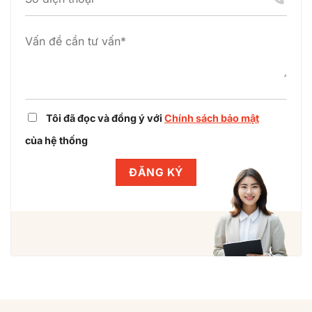
công
án
nghiệp
cùng
Winlegal
Tôi đã đọc và đồng ý với
Chính sách bảo mật
của hệ thống