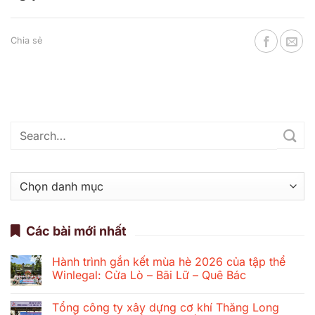
Chia sẻ
Danh
mục
Các bài mới nhất
Hành trình gắn kết mùa hè 2026 của tập thể
Winlegal: Cửa Lò – Bãi Lữ – Quê Bác
Không
có
Tổng công ty xây dựng cơ khí Thăng Long
bình