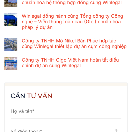
luận
chuẩn hóa hệ thống hợp đồng cùng Winlegal
ở
Hành
Không
trình
có
Winlegal đồng hành cùng Tổng công ty Công
gắn
bình
kết
luận
nghệ – Viễn thông toàn cầu (Gtel) chuẩn hóa
mùa
ở
pháp lý dự án
hè
Tổng
2026
công
Không
của
ty
có
tập
xây
Công ty TNHH Mỏ Nikel Bản Phúc hợp tác
bình
thể
dựng
luận
cùng Winlegal thiết lập dự án cụm công nghiệp
Winlegal:
cơ
ở
Cửa
khí
Winlegal
Không
Lò
Thăng
đồng
có
–
Long
Công ty TNHH Gigo Việt Nam hoàn tất điều
hành
bình
Bãi
chuẩn
cùng
luận
chỉnh dự án cùng Winlegal
Lữ
hóa
Tổng
ở
–
hệ
công
Công
Không
Quê
thống
ty
ty
có
Bác
hợp
Công
TNHH
bình
đồng
nghệ
Mỏ
luận
cùng
–
Nikel
ở
Winlegal
Viễn
Bản
Công
CẦN
TƯ VẤN
thông
Phúc
ty
toàn
hợp
TNHH
cầu
tác
Gigo
(Gtel)
cùng
Việt
chuẩn
Winlegal
Nam
hóa
thiết
hoàn
pháp
lập
tất
lý
dự
điều
dự
án
chỉnh
án
cụm
dự