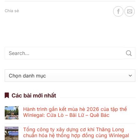
Chia sẻ
Danh
mục
Các bài mới nhất
Hành trình gắn kết mùa hè 2026 của tập thể
Winlegal: Cửa Lò – Bãi Lữ – Quê Bác
Không
có
Tổng công ty xây dựng cơ khí Thăng Long
bình
luận
chuẩn hóa hệ thống hợp đồng cùng Winlegal
ở