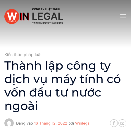
Bỏ
qua
nội
dung
Kiến thức pháp luật
Thành lập công ty
dịch vụ máy tính có
vốn đầu tư nước
ngoài
Đăng vào
16 Tháng 12, 2022
bởi
Winlegal