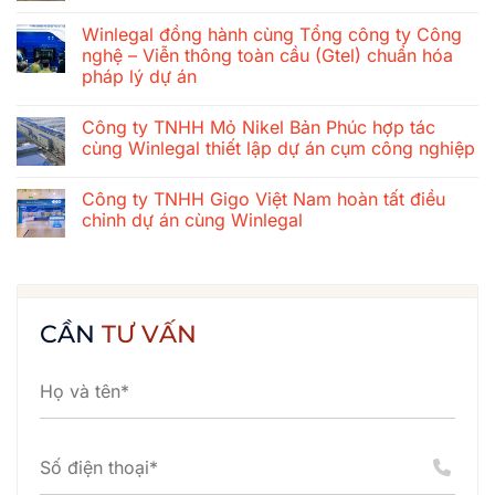
Hành
Không
trình
có
Winlegal đồng hành cùng Tổng công ty Công
gắn
bình
kết
luận
nghệ – Viễn thông toàn cầu (Gtel) chuẩn hóa
mùa
ở
pháp lý dự án
hè
Tổng
2026
công
Không
của
ty
có
tập
xây
Công ty TNHH Mỏ Nikel Bản Phúc hợp tác
bình
thể
dựng
luận
cùng Winlegal thiết lập dự án cụm công nghiệp
Winlegal:
cơ
ở
Cửa
khí
Winlegal
Không
Lò
Thăng
đồng
có
–
Long
Công ty TNHH Gigo Việt Nam hoàn tất điều
hành
bình
Bãi
chuẩn
cùng
luận
chỉnh dự án cùng Winlegal
Lữ
hóa
Tổng
ở
–
hệ
công
Công
Không
Quê
thống
ty
ty
có
Bác
hợp
Công
TNHH
bình
đồng
nghệ
Mỏ
luận
cùng
–
Nikel
ở
Winlegal
Viễn
Bản
Công
CẦN
TƯ VẤN
thông
Phúc
ty
toàn
hợp
TNHH
cầu
tác
Gigo
(Gtel)
cùng
Việt
chuẩn
Winlegal
Nam
hóa
thiết
hoàn
pháp
lập
tất
lý
dự
điều
dự
án
chỉnh
án
cụm
dự
công
án
nghiệp
cùng