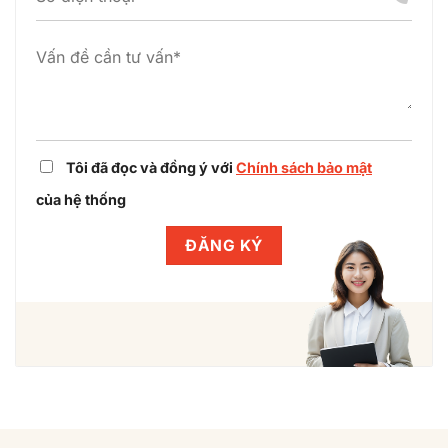
công
án
nghiệp
cùng
Winlegal
Tôi đã đọc và đồng ý với
Chính sách bảo mật
của hệ thống