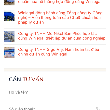
luận
chuẩn hóa hệ thống hợp đồng cùng Winlegal
ở
Hành
Không
trình
có
Winlegal đồng hành cùng Tổng công ty Công
gắn
bình
kết
luận
nghệ – Viễn thông toàn cầu (Gtel) chuẩn hóa
mùa
ở
pháp lý dự án
hè
Tổng
2026
công
Không
của
ty
có
tập
xây
Công ty TNHH Mỏ Nikel Bản Phúc hợp tác
bình
thể
dựng
luận
cùng Winlegal thiết lập dự án cụm công nghiệp
Winlegal:
cơ
ở
Cửa
khí
Winlegal
Không
Lò
Thăng
đồng
có
–
Long
Công ty TNHH Gigo Việt Nam hoàn tất điều
hành
bình
Bãi
chuẩn
cùng
luận
chỉnh dự án cùng Winlegal
Lữ
hóa
Tổng
ở
–
hệ
công
Công
Không
Quê
thống
ty
ty
có
Bác
hợp
Công
TNHH
bình
đồng
nghệ
Mỏ
luận
cùng
–
Nikel
ở
Winlegal
Viễn
Bản
Công
CẦN
TƯ VẤN
thông
Phúc
ty
toàn
hợp
TNHH
cầu
tác
Gigo
(Gtel)
cùng
Việt
chuẩn
Winlegal
Nam
hóa
thiết
hoàn
pháp
lập
tất
lý
dự
điều
dự
án
chỉnh
án
cụm
dự