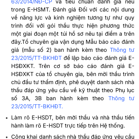
63/2014/NĐ-CP
và tiêu chuẩn đánh giá nêu
trong E-HSMT. Đánh giá Đối với các nội dung
về năng lực và kinh nghiệm tương tự như quy
trình đối với gói thầu thực hiện phương thức
một giai đoạn một túi hồ sơ nêu tại điểm a trên
đây.Tổ chuyên gia vận dụng Mẫu báo cáo đánh
giá (mẫu số 2) ban hành kèm theo
Thông tư
23/2015/TT-BKHĐT
để lập báo cáo đánh giá E-
HSĐXKT. Trên cơ sở báo cáo đánh giá E-
HSĐXKT của tổ chuyên gia, bên mời thầu trình
chủ đầu tư thẩm định, phê duyệt danh sách nhà
thầu đáp ứng yêu cầu về kỹ thuật theo Phụ lục
số 3A, 3B ban hành kèm theo
Thông tư
23/2015/TT-BKHĐT
.
Làm rõ E-HSDT, bên mời thầu và nhà thầu tiến
hành làm rõ E-HSDT trực tiếp trên Hệ thống.
Công khai danh sách nhà thầu đáp ứng yêu cầu