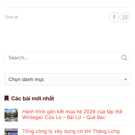
Chia sẻ
Danh
mục
Các bài mới nhất
Hành trình gắn kết mùa hè 2026 của tập thể
Winlegal: Cửa Lò – Bãi Lữ – Quê Bác
Không
có
Tổng công ty xây dựng cơ khí Thăng Long
bình