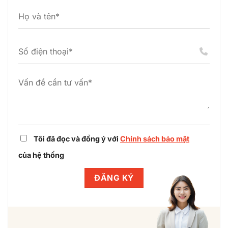
cầu
tác
Gigo
(Gtel)
cùng
Việt
chuẩn
Winlegal
Nam
hóa
thiết
hoàn
pháp
lập
tất
lý
dự
điều
dự
án
chỉnh
án
cụm
dự
công
án
nghiệp
cùng
Winlegal
Tôi đã đọc và đồng ý với
Chính sách bảo mật
của hệ thống