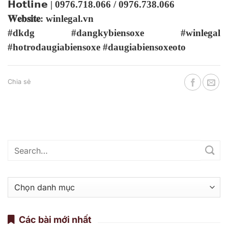
𝗛𝗼𝘁𝗹𝗶𝗻𝗲 | 0976.718.066 / 0976.738.066
𝐖𝐞𝐛𝐬𝐢𝐭𝐞: winlegal.vn
#dkdg #dangkybiensoxe #winlegal
#hotrodaugiabiensoxe #daugiabiensoxeoto
Chia sẻ
Danh
mục
Các bài mới nhất