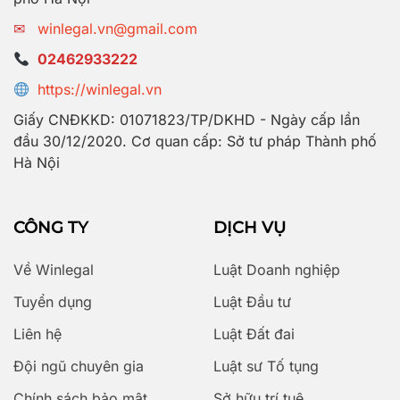
✉
winlegal.vn@gmail.com
02462933222
https://winlegal.vn
Giấy CNĐKKD: 01071823/TP/DKHD - Ngày cấp lần
đầu 30/12/2020. Cơ quan cấp: Sở tư pháp Thành phố
Hà Nội
CÔNG TY
DỊCH VỤ
Về Winlegal
Luật Doanh nghiệp
Tuyển dụng
Luật Đầu tư
Liên hệ
Luật Đất đai
Đội ngũ chuyên gia
Luật sư Tố tụng
Chính sách bảo mật
Sở hữu trí tuệ