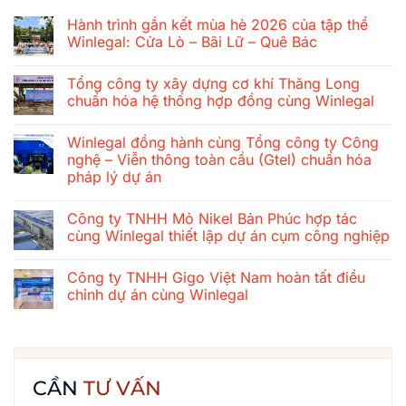
Hành trình gắn kết mùa hè 2026 của tập thể
Winlegal: Cửa Lò – Bãi Lữ – Quê Bác
Không
có
Tổng công ty xây dựng cơ khí Thăng Long
bình
luận
chuẩn hóa hệ thống hợp đồng cùng Winlegal
ở
Hành
Không
trình
có
Winlegal đồng hành cùng Tổng công ty Công
gắn
bình
kết
luận
nghệ – Viễn thông toàn cầu (Gtel) chuẩn hóa
mùa
ở
pháp lý dự án
hè
Tổng
2026
công
Không
của
ty
có
tập
xây
Công ty TNHH Mỏ Nikel Bản Phúc hợp tác
bình
thể
dựng
luận
cùng Winlegal thiết lập dự án cụm công nghiệp
Winlegal:
cơ
ở
Cửa
khí
Winlegal
Không
Lò
Thăng
đồng
có
–
Long
Công ty TNHH Gigo Việt Nam hoàn tất điều
hành
bình
Bãi
chuẩn
cùng
luận
chỉnh dự án cùng Winlegal
Lữ
hóa
Tổng
ở
–
hệ
công
Công
Không
Quê
thống
ty
ty
có
Bác
hợp
Công
TNHH
bình
đồng
nghệ
Mỏ
luận
cùng
–
Nikel
ở
Winlegal
Viễn
Bản
Công
CẦN
TƯ VẤN
thông
Phúc
ty
toàn
hợp
TNHH