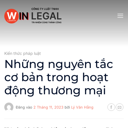
Bỏ
qua
nội
dung
Kiến thức pháp luật
Những nguyên tắc
cơ bản trong hoạt
động thương mại
Đăng vào
2 Tháng 11, 2023
bởi
Lý Văn Hằng