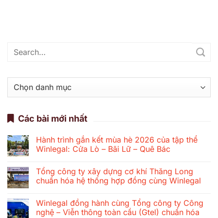
Danh
mục
Các bài mới nhất
Hành trình gắn kết mùa hè 2026 của tập thể
Winlegal: Cửa Lò – Bãi Lữ – Quê Bác
Không
có
Tổng công ty xây dựng cơ khí Thăng Long
bình
luận
chuẩn hóa hệ thống hợp đồng cùng Winlegal
ở
Hành
Không
trình
có
Winlegal đồng hành cùng Tổng công ty Công
gắn
bình
kết
luận
nghệ – Viễn thông toàn cầu (Gtel) chuẩn hóa
mùa
ở