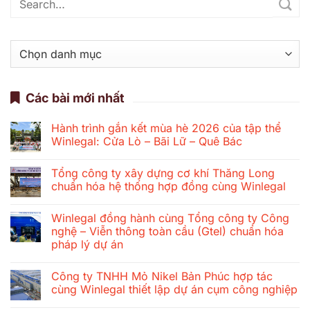
Danh
mục
Các bài mới nhất
Hành trình gắn kết mùa hè 2026 của tập thể
Winlegal: Cửa Lò – Bãi Lữ – Quê Bác
Không
có
Tổng công ty xây dựng cơ khí Thăng Long
bình
luận
chuẩn hóa hệ thống hợp đồng cùng Winlegal
ở
Hành
Không
trình
có
Winlegal đồng hành cùng Tổng công ty Công
gắn
bình
kết
luận
nghệ – Viễn thông toàn cầu (Gtel) chuẩn hóa
mùa
ở
pháp lý dự án
hè
Tổng
2026
công
Không
của
ty
có
tập
xây
Công ty TNHH Mỏ Nikel Bản Phúc hợp tác
bình
thể
dựng
luận
cùng Winlegal thiết lập dự án cụm công nghiệp
Winlegal:
cơ
ở
Cửa
khí
Winlegal
Không
Lò
Thăng