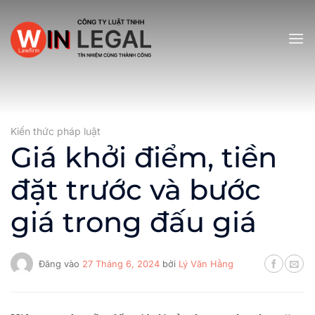
Bỏ
qua
nội
dung
Kiến thức pháp luật
Giá khởi điểm, tiền
đặt trước và bước
giá trong đấu giá
Đăng vào
27 Tháng 6, 2024
bởi
Lý Văn Hằng