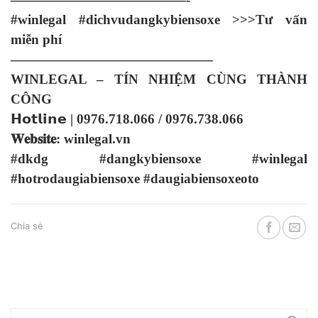
#winlegal #dichvudangkybiensoxe >>>Tư vấn
miễn phí
———————————————
WINLEGAL – TÍN NHIỆM CÙNG THÀNH
CÔNG
𝗛𝗼𝘁𝗹𝗶𝗻𝗲 | 0976.718.066 / 0976.738.066
𝐖𝐞𝐛𝐬𝐢𝐭𝐞: winlegal.vn
#dkdg #dangkybiensoxe #winlegal
#hotrodaugiabiensoxe #daugiabiensoxeoto
Chia sẻ