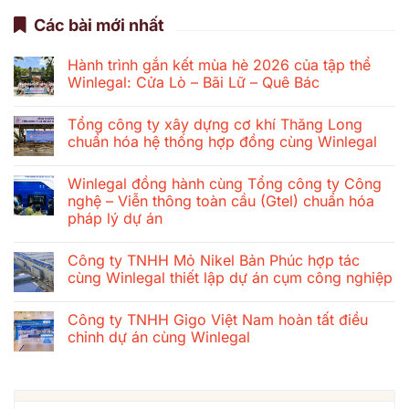
Các bài mới nhất
Hành trình gắn kết mùa hè 2026 của tập thể
Winlegal: Cửa Lò – Bãi Lữ – Quê Bác
Không
có
Tổng công ty xây dựng cơ khí Thăng Long
bình
luận
chuẩn hóa hệ thống hợp đồng cùng Winlegal
ở
Hành
Không
trình
có
Winlegal đồng hành cùng Tổng công ty Công
gắn
bình
kết
luận
nghệ – Viễn thông toàn cầu (Gtel) chuẩn hóa
mùa
ở
pháp lý dự án
hè
Tổng
2026
công
Không
của
ty
có
tập
xây
Công ty TNHH Mỏ Nikel Bản Phúc hợp tác
bình
thể
dựng
luận
cùng Winlegal thiết lập dự án cụm công nghiệp
Winlegal:
cơ
ở
Cửa
khí
Winlegal
Không
Lò
Thăng
đồng
có
–
Long
Công ty TNHH Gigo Việt Nam hoàn tất điều
hành
bình
Bãi
chuẩn
cùng
luận
chỉnh dự án cùng Winlegal
Lữ
hóa
Tổng
ở
–
hệ
công
Công
Không
Quê
thống
ty
ty
có
Bác
hợp
Công
TNHH
bình
đồng
nghệ
Mỏ
luận
cùng
–
Nikel
ở
Winlegal