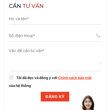
Viễn
Bản
Công
CẦN
TƯ VẤN
thông
Phúc
ty
toàn
hợp
TNHH
cầu
tác
Gigo
(Gtel)
cùng
Việt
chuẩn
Winlegal
Nam
hóa
thiết
hoàn
pháp
lập
tất
lý
dự
điều
dự
án
chỉnh
án
cụm
dự
công
án
nghiệp
cùng
Winlegal
Tôi đã đọc và đồng ý với
Chính sách bảo mật
của hệ thống