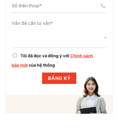
án
chỉnh
cụm
dự
công
án
nghiệp
cùng
Winlegal
Tôi đã đọc và đồng ý với
Chính sách
bảo mật
của hệ thống