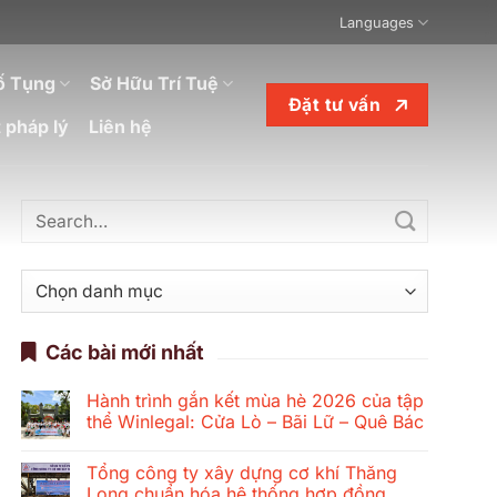
Languages
ố Tụng
Sở Hữu Trí Tuệ
Đặt tư vấn
 pháp lý
Liên hệ
Danh
mục
Các bài mới nhất
Hành trình gắn kết mùa hè 2026 của tập
thể Winlegal: Cửa Lò – Bãi Lữ – Quê Bác
Không
có
Tổng công ty xây dựng cơ khí Thăng
bình
luận
Long chuẩn hóa hệ thống hợp đồng