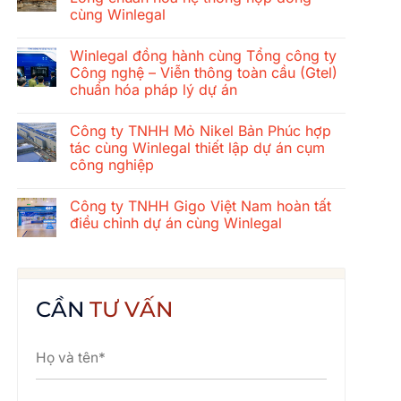
ở
cùng Winlegal
Hành
trình
Không
gắn
có
kết
Winlegal đồng hành cùng Tổng công ty
bình
mùa
luận
Công nghệ – Viễn thông toàn cầu (Gtel)
hè
ở
2026
chuẩn hóa pháp lý dự án
Tổng
của
công
tập
Không
ty
thể
có
xây
Công ty TNHH Mỏ Nikel Bản Phúc hợp
Winlegal:
bình
dựng
Cửa
luận
tác cùng Winlegal thiết lập dự án cụm
cơ
ở
Lò
khí
công nghiệp
Winlegal
–
Thăng
đồng
Bãi
Long
Không
hành
Lữ
chuẩn
có
cùng
–
Công ty TNHH Gigo Việt Nam hoàn tất
hóa
bình
Tổng
Quê
hệ
luận
điều chỉnh dự án cùng Winlegal
công
Bác
ở
thống
ty
Công
hợp
Không
Công
ty
đồng
có
nghệ
TNHH
cùng
bình
–
Mỏ
Winlegal
luận
Viễn
Nikel
ở
thông
Bản
Công
CẦN
TƯ VẤN
toàn
Phúc
ty
cầu
hợp
TNHH
(Gtel)
tác
Gigo
chuẩn
cùng
Việt
hóa
Winlegal
Nam
pháp
thiết
hoàn
lý
lập
tất
dự
dự
điều
án