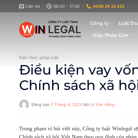
Bỏ
Liên hệ
08:00 - 17:00
0246 29 33 222
qua
nội
Công ty
Luật Do
dung
Giấy Phép Con
Kiến thức pháp luật
Điều kiện vay v
Chính sách xã hộ
Đăng vào
2 Tháng 4, 2024
bởi
Lý Văn Hằng
Trong phạm vi bài viết này, Công ty luật Winlegal s
Chính sách xã hội Việt Nam
theo quy định của pháp 