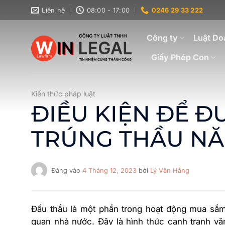
Bỏ
Liên hệ
08:00 - 17:00
0246 29 33 222
qua
nội
Công ty
Luật Do
dung
Giấy Phép Con
Kiến thức pháp luật
ĐIỀU KIỆN ĐỂ Đ
TRÚNG THẦU NĂ
Đăng vào
4 Tháng 12, 2023
bởi
Lý Văn Hằng
Đấu thầu là một phần trong hoạt động mua sắm
quan nhà nước. Đây là hình thức cạnh tranh văn