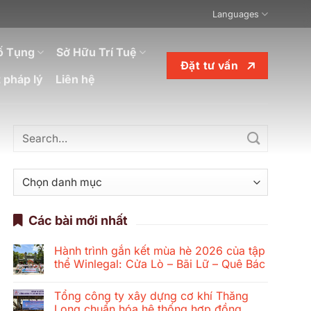
Languages
ố Tụng
Sở Hữu Trí Tuệ
Đặt tư vấn
 pháp lý
Liên hệ
Danh
mục
Các bài mới nhất
Hành trình gắn kết mùa hè 2026 của tập
thể Winlegal: Cửa Lò – Bãi Lữ – Quê Bác
Không
có
Tổng công ty xây dựng cơ khí Thăng
bình
luận
Long chuẩn hóa hệ thống hợp đồng