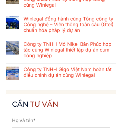
ở
cùng Winlegal
Hành
trình
Không
gắn
có
kết
Winlegal đồng hành cùng Tổng công ty
bình
mùa
luận
Công nghệ – Viễn thông toàn cầu (Gtel)
hè
ở
2026
chuẩn hóa pháp lý dự án
Tổng
của
công
tập
Không
ty
thể
có
xây
Công ty TNHH Mỏ Nikel Bản Phúc hợp
Winlegal:
bình
dựng
Cửa
luận
tác cùng Winlegal thiết lập dự án cụm
cơ
ở
Lò
khí
công nghiệp
Winlegal
–
Thăng
đồng
Bãi
Long
Không
hành
Lữ
chuẩn
có
cùng
–
Công ty TNHH Gigo Việt Nam hoàn tất
hóa
bình
Tổng
Quê
hệ
luận
điều chỉnh dự án cùng Winlegal
công
Bác
ở
thống
ty
Công
hợp
Không
Công
ty
đồng
có
nghệ
TNHH
cùng
bình
–
Mỏ
Winlegal
luận
Viễn
Nikel
ở
thông
Bản
Công
CẦN
TƯ VẤN
toàn
Phúc
ty
cầu
hợp
TNHH
(Gtel)
tác
Gigo
chuẩn
cùng
Việt
hóa
Winlegal
Nam
pháp
thiết
hoàn
lý
lập
tất
dự
dự
điều
án