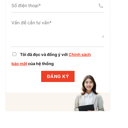
án
chỉnh
cụm
dự
công
án
nghiệp
cùng
Winlegal
Tôi đã đọc và đồng ý với
Chính sách
bảo mật
của hệ thống