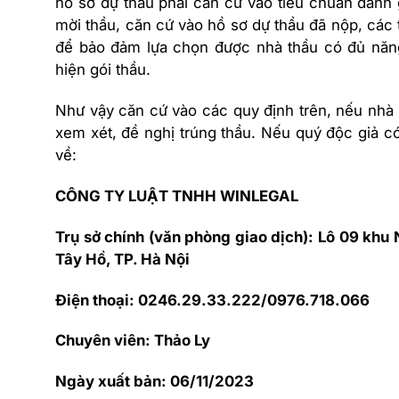
hồ sơ dự thầu phải căn cứ vào tiêu chuẩn đánh 
mời thầu, căn cứ vào hồ sơ dự thầu đã nộp, các tà
để bảo đảm lựa chọn được nhà thầu có đủ năng 
hiện gói thầu.
Như vậy căn cứ vào các quy định trên, nếu nhà 
xem xét, đề nghị trúng thầu. Nếu quý độc giả có
về:
CÔNG TY LUẬT TNHH WINLEGAL
Trụ sở chính (văn phòng giao dịch): Lô 09 khu
Tây Hồ, TP. Hà Nội
Điện thoại: 0246.29.33.222/0976.718.066
Chuyên viên: Thảo Ly
Ngày xuất bản: 06/11/2023