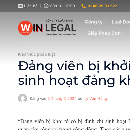
Bỏ
Liên hệ
08:00 - 17:00
0246 29 33 222
qua
nội
Công ty
Luật Do
dung
Giấy Phép Con
Kiến thức pháp luật
Đảng viên bị khởi
sinh hoạt đảng 
Đăng vào
5 Tháng 7, 2024
bởi
Lý Văn Hằng
“Đảng viên bị khởi tố có bị đình chỉ sinh hoạ
quan tâm rộng rãi trong cộng đồng. Theo các qu