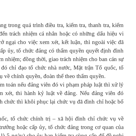
 trong quá trình điều tra, kiểm tra, thanh tra, kiểm
 đến trách nhiệm cá nhân hoặc có những dấu hiệu vi
 ngại cho việc xem xét, kết luận, thì ngoài việc đã
 cấp ủy, tổ chức đảng có thẩm quyền quyết định đình
 nhiệm; đồng thời, giao trách nhiệm cho ban cán sự
đó chỉ đạo tổ chức nhà nước, Mặt trận Tổ quốc, tổ
 vụ về chính quyền, đoàn thể theo thẩm quyền.
kiểm toán nếu đảng viên đó vi phạm pháp luật thì xử lý
m xét, thi hành kỷ luật về đảng. Nếu đảng viên đó
chức thì khôi phục lại chức vụ đã đình chỉ hoặc bố
c, tổ chức chính trị – xã hội đình chỉ chức vụ về
 trưởng hoặc cấp ủy, tổ chức đảng trong cơ quan của
 là 5 ngày) cho ủy ban kiểm tra cùng cấp để đề nghị