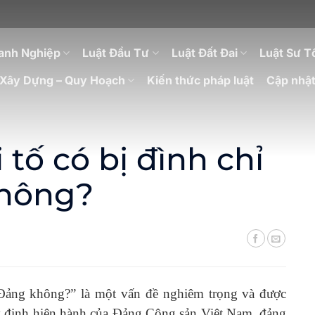
anh Nghiệp
Luật Đầu Tư
Luật Đất Đai
Luật Sư T
Xây Dựng – Quy Hoạch
Kiến thức pháp luật
Cập nhật
 tố có bị đình chỉ
không?
t Đảng không?” là một vấn đề nghiêm trọng và được
y định hiện hành của Đảng Cộng sản Việt Nam, đảng