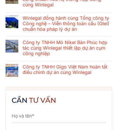
ở
cùng Winlegal
Hành
trình
Không
gắn
có
kết
Winlegal đồng hành cùng Tổng công ty
bình
mùa
luận
Công nghệ – Viễn thông toàn cầu (Gtel)
hè
ở
2026
chuẩn hóa pháp lý dự án
Tổng
của
công
tập
Không
ty
thể
có
xây
Công ty TNHH Mỏ Nikel Bản Phúc hợp
Winlegal:
bình
dựng
Cửa
luận
tác cùng Winlegal thiết lập dự án cụm
cơ
ở
Lò
khí
công nghiệp
Winlegal
–
Thăng
đồng
Bãi
Long
Không
hành
Lữ
chuẩn
có
cùng
–
Công ty TNHH Gigo Việt Nam hoàn tất
hóa
bình
Tổng
Quê
hệ
luận
điều chỉnh dự án cùng Winlegal
công
Bác
ở
thống
ty
Công
hợp
Không
Công
ty
đồng
có
nghệ
TNHH
cùng
bình
–
Mỏ
Winlegal
luận
Viễn
Nikel
ở
thông
Bản
Công
CẦN
TƯ VẤN
toàn
Phúc
ty
cầu
hợp
TNHH
(Gtel)
tác
Gigo
chuẩn
cùng
Việt
hóa
Winlegal
Nam
pháp
thiết
hoàn
lý
lập
tất
dự
dự
điều
án