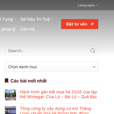
Languages
ố Tụng
Sở Hữu Trí Tuệ
Đặt tư vấn
 pháp lý
Liên hệ
Danh
mục
Các bài mới nhất
Hành trình gắn kết mùa hè 2026 của tập
thể Winlegal: Cửa Lò – Bãi Lữ – Quê Bác
Không
có
Tổng công ty xây dựng cơ khí Thăng
bình
luận
Long chuẩn hóa hệ thống hợp đồng