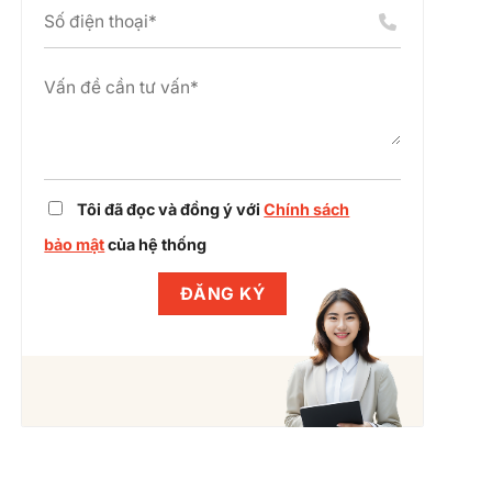
án
chỉnh
cụm
dự
công
án
nghiệp
cùng
Winlegal
Tôi đã đọc và đồng ý với
Chính sách
bảo mật
của hệ thống