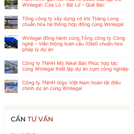
Winlegal: Cửa Lò – Bãi Lữ – Quê Bác
Không
có
Tổng công ty xây dựng cơ khí Thăng Long
bình
luận
chuẩn hóa hệ thống hợp đồng cùng Winlegal
ở
Hành
Không
trình
có
Winlegal đồng hành cùng Tổng công ty Công
gắn
bình
kết
luận
nghệ – Viễn thông toàn cầu (Gtel) chuẩn hóa
mùa
ở
pháp lý dự án
hè
Tổng
2026
công
Không
của
ty
có
tập
xây
Công ty TNHH Mỏ Nikel Bản Phúc hợp tác
bình
thể
dựng
luận
cùng Winlegal thiết lập dự án cụm công nghiệp
Winlegal:
cơ
ở
Cửa
khí
Winlegal
Không
Lò
Thăng
đồng
có
–
Long
Công ty TNHH Gigo Việt Nam hoàn tất điều
hành
bình
Bãi
chuẩn
cùng
luận
chỉnh dự án cùng Winlegal
Lữ
hóa
Tổng
ở
–
hệ
công
Công
Không
Quê
thống
ty
ty
có
Bác
hợp
Công
TNHH
bình
đồng
nghệ
Mỏ
luận
cùng
–
Nikel
ở
Winlegal
Viễn
Bản
Công
CẦN
TƯ VẤN
thông
Phúc
ty
toàn
hợp
TNHH
cầu
tác
Gigo
(Gtel)
cùng
Việt
chuẩn
Winlegal
Nam