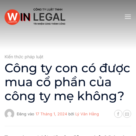
Bỏ
qua
nội
dung
Kiến thức pháp luật
Công ty con có được
mua cổ phần của
công ty mẹ không?
Đăng vào
17 Tháng 1, 2024
bởi
Lý Văn Hằng