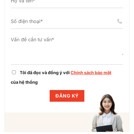
hóa
thiết
hoàn
pháp
lập
tất
lý
dự
điều
dự
án
chỉnh
án
cụm
dự
công
án
nghiệp
cùng
Winlegal
Tôi đã đọc và đồng ý với
Chính sách bảo mật
của hệ thống