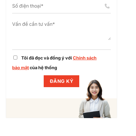
án
chỉnh
cụm
dự
công
án
nghiệp
cùng
Winlegal
Tôi đã đọc và đồng ý với
Chính sách
bảo mật
của hệ thống