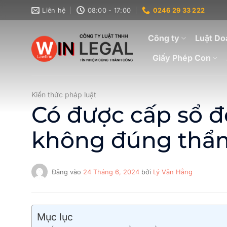
Bỏ
Liên hệ
08:00 - 17:00
0246 29 33 222
qua
nội
Công ty
Luật Do
dung
Giấy Phép Con
Kiến thức pháp luật
Có được cấp sổ đ
không đúng thẩ
Đăng vào
24 Tháng 6, 2024
bởi
Lý Văn Hằng
Mục lục