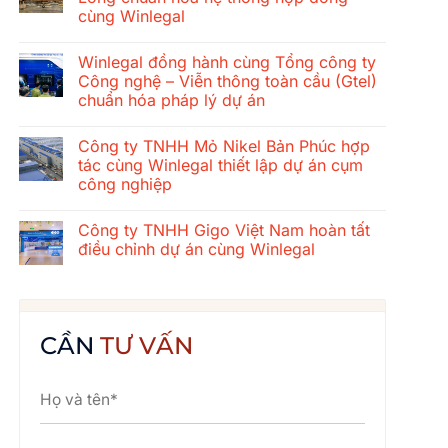
ở
cùng Winlegal
Hành
trình
Không
gắn
có
kết
Winlegal đồng hành cùng Tổng công ty
bình
mùa
luận
Công nghệ – Viễn thông toàn cầu (Gtel)
hè
ở
2026
chuẩn hóa pháp lý dự án
Tổng
của
công
tập
Không
ty
thể
có
xây
Công ty TNHH Mỏ Nikel Bản Phúc hợp
Winlegal:
bình
dựng
Cửa
luận
tác cùng Winlegal thiết lập dự án cụm
cơ
ở
Lò
khí
công nghiệp
Winlegal
–
Thăng
đồng
Bãi
Long
Không
hành
Lữ
chuẩn
có
cùng
–
Công ty TNHH Gigo Việt Nam hoàn tất
hóa
bình
Tổng
Quê
hệ
luận
điều chỉnh dự án cùng Winlegal
công
Bác
ở
thống
ty
Công
hợp
Không
Công
ty
đồng
có
nghệ
TNHH
cùng
bình
–
Mỏ
Winlegal
luận
Viễn
Nikel
ở
thông
Bản
Công
CẦN
TƯ VẤN
toàn
Phúc
ty
cầu
hợp
TNHH
(Gtel)
tác
Gigo
chuẩn
cùng
Việt
hóa
Winlegal
Nam
pháp
thiết
hoàn
lý
lập
tất
dự
dự
điều
án