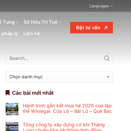
Languages
ố Tụng
Sở Hữu Trí Tuệ
Đặt tư vấn
 pháp lý
Liên hệ
Danh
mục
Các bài mới nhất
Hành trình gắn kết mùa hè 2026 của tập
thể Winlegal: Cửa Lò – Bãi Lữ – Quê Bác
Không
có
Tổng công ty xây dựng cơ khí Thăng
bình
luận
Long chuẩn hóa hệ thống hợp đồng