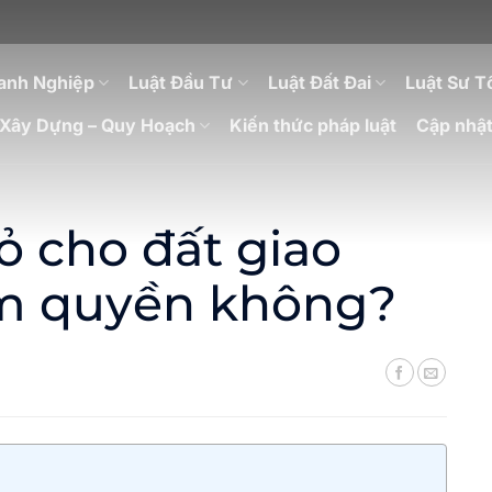
anh Nghiệp
Luật Đầu Tư
Luật Đất Đai
Luật Sư T
Xây Dựng – Quy Hoạch
Kiến thức pháp luật
Cập nhật
ỏ cho đất giao
m quyền không?