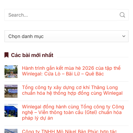
Danh
mục
Các bài mới nhất
Hành trình gắn kết mùa hè 2026 của tập thể
Winlegal: Cửa Lò – Bãi Lữ – Quê Bác
Không
có
Tổng công ty xây dựng cơ khí Thăng Long
bình
luận
chuẩn hóa hệ thống hợp đồng cùng Winlegal
ở
Hành
Không
trình
có
Winlegal đồng hành cùng Tổng công ty Công
gắn
bình
kết
luận
nghệ – Viễn thông toàn cầu (Gtel) chuẩn hóa
mùa
ở
pháp lý dự án
hè
Tổng
2026
công
Không
của
ty
có
tập
xây
Công ty TNHH Mỏ Nikel Bản Phúc hợp tác
bình