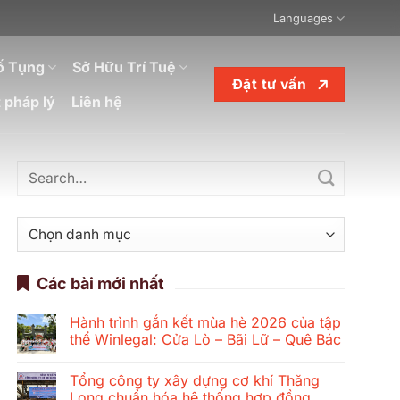
Languages
ố Tụng
Sở Hữu Trí Tuệ
Đặt tư vấn
 pháp lý
Liên hệ
Danh
mục
Các bài mới nhất
Hành trình gắn kết mùa hè 2026 của tập
thể Winlegal: Cửa Lò – Bãi Lữ – Quê Bác
Không
có
Tổng công ty xây dựng cơ khí Thăng
bình
luận
Long chuẩn hóa hệ thống hợp đồng