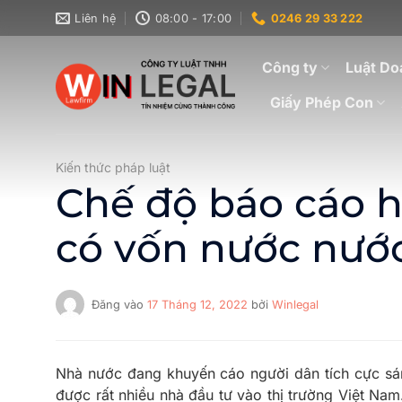
Bỏ
Liên hệ
08:00 - 17:00
0246 29 33 222
qua
nội
Công ty
Luật Do
dung
Giấy Phép Con
Kiến thức pháp luật
Chế độ báo cáo h
có vốn nước nướ
Đăng vào
17 Tháng 12, 2022
bởi
Winlegal
Nhà nước đang khuyến cáo người dân tích cực sáng
được rất nhiều nhà đầu tư vào thị trường Việt Na