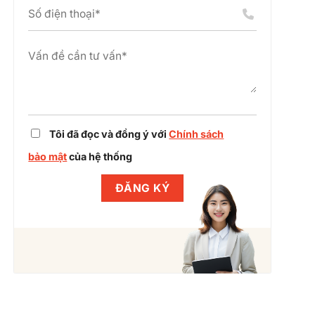
án
chỉnh
cụm
dự
công
án
nghiệp
cùng
Winlegal
Tôi đã đọc và đồng ý với
Chính sách
bảo mật
của hệ thống