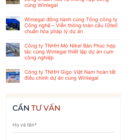
ở
cùng Winlegal
Hành
trình
Không
gắn
có
kết
Winlegal đồng hành cùng Tổng công ty
bình
mùa
luận
Công nghệ – Viễn thông toàn cầu (Gtel)
hè
ở
2026
chuẩn hóa pháp lý dự án
Tổng
của
công
tập
Không
ty
thể
có
xây
Công ty TNHH Mỏ Nikel Bản Phúc hợp
Winlegal:
bình
dựng
Cửa
luận
tác cùng Winlegal thiết lập dự án cụm
cơ
ở
Lò
khí
công nghiệp
Winlegal
–
Thăng
đồng
Bãi
Long
Không
hành
Lữ
chuẩn
có
cùng
–
Công ty TNHH Gigo Việt Nam hoàn tất
hóa
bình
Tổng
Quê
hệ
luận
điều chỉnh dự án cùng Winlegal
công
Bác
ở
thống
ty
Công
hợp
Không
Công
ty
đồng
có
nghệ
TNHH
cùng
bình
–
Mỏ
Winlegal
luận
Viễn
Nikel
ở
thông
Bản
Công
CẦN
TƯ VẤN
toàn
Phúc
ty
cầu
hợp
TNHH
(Gtel)
tác
Gigo
chuẩn
cùng
Việt
hóa
Winlegal
Nam
pháp
thiết
hoàn
lý
lập
tất
dự
dự
điều
án