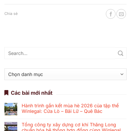
Chia sẻ
Danh
mục
Các bài mới nhất
Hành trình gắn kết mùa hè 2026 của tập thể
Winlegal: Cửa Lò – Bãi Lữ – Quê Bác
Không
có
Tổng công ty xây dựng cơ khí Thăng Long
bình
luận
chuẩn hóa hệ thống hợp đồng cùng Winlegal