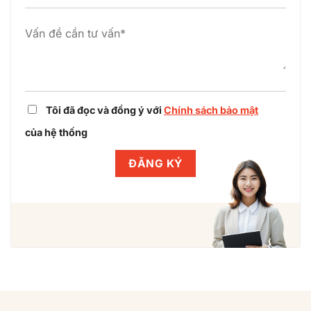
nghiệp
cùng
Winlegal
Tôi đã đọc và đồng ý với
Chính sách bảo mật
của hệ thống