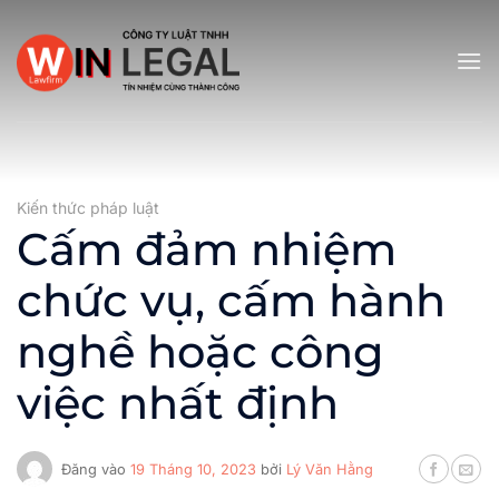
Bỏ
qua
nội
dung
Kiến thức pháp luật
Cấm đảm nhiệm
chức vụ, cấm hành
nghề hoặc công
việc nhất định
Đăng vào
19 Tháng 10, 2023
bởi
Lý Văn Hằng