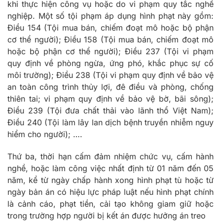
khi thực hiện công vụ hoặc do vi phạm quy tắc nghề
nghiệp. Một số tội phạm áp dụng hình phạt này gồm:
Điều 154 (Tội mua bán, chiếm đoạt mô hoặc bộ phận
cơ thể người); Điều 158 (Tội mua bán, chiếm đoạt mô
hoặc bộ phận cơ thể người); Điều 237 (Tội vi phạm
quy định về phòng ngừa, ứng phó, khắc phục sự cố
môi trường); Điều 238 (Tội vi phạm quy định về bảo vệ
an toàn công trình thủy lợi, đê điều và phòng, chống
thiên tai; vi phạm quy định về bảo vệ bờ, bãi sông);
Điều 239 (Tội đưa chất thải vào lãnh thổ Việt Nam);
Điều 240 (Tội làm lây lan dịch bệnh truyền nhiễm nguy
hiểm cho người); ….
Thứ ba, thời hạn cấm đảm nhiệm chức vụ, cấm hành
nghề, hoặc làm công việc nhất định từ 01 năm đến 05
năm, kể từ ngày chấp hành xong hình phạt tù hoặc từ
ngày bản án có hiệu lực pháp luật nếu hình phạt chính
là cảnh cáo, phạt tiền, cải tạo không giam giữ hoặc
trong trường hợp người bị kết án được hưởng án treo