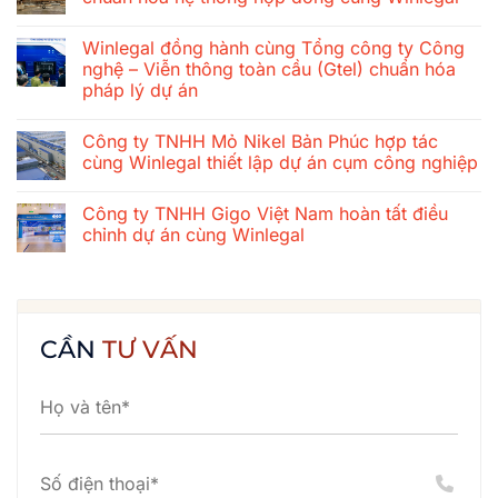
ở
Hành
Không
trình
có
Winlegal đồng hành cùng Tổng công ty Công
gắn
bình
kết
luận
nghệ – Viễn thông toàn cầu (Gtel) chuẩn hóa
mùa
ở
pháp lý dự án
hè
Tổng
2026
công
Không
của
ty
có
tập
xây
Công ty TNHH Mỏ Nikel Bản Phúc hợp tác
bình
thể
dựng
luận
cùng Winlegal thiết lập dự án cụm công nghiệp
Winlegal:
cơ
ở
Cửa
khí
Winlegal
Không
Lò
Thăng
đồng
có
–
Long
Công ty TNHH Gigo Việt Nam hoàn tất điều
hành
bình
Bãi
chuẩn
cùng
luận
chỉnh dự án cùng Winlegal
Lữ
hóa
Tổng
ở
–
hệ
công
Công
Không
Quê
thống
ty
ty
có
Bác
hợp
Công
TNHH
bình
đồng
nghệ
Mỏ
luận
cùng
–
Nikel
ở
Winlegal
Viễn
Bản
Công
CẦN
TƯ VẤN
thông
Phúc
ty
toàn
hợp
TNHH
cầu
tác
Gigo
(Gtel)
cùng
Việt
chuẩn
Winlegal
Nam
hóa
thiết
hoàn
pháp
lập
tất
lý
dự
điều
dự
án
chỉnh
án
cụm
dự
công
án