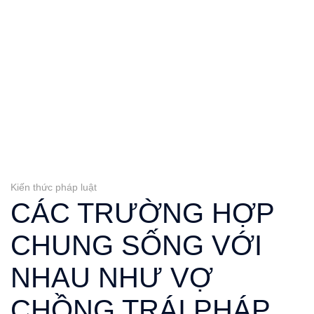
Bỏ
qua
nội
dung
Kiến thức pháp luật
CÁC TRƯỜNG HỢP
CHUNG SỐNG VỚI
NHAU NHƯ VỢ
CHỒNG TRÁI PHÁP