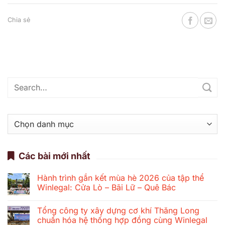
Chia sẻ
Danh
mục
Các bài mới nhất
Hành trình gắn kết mùa hè 2026 của tập thể
Winlegal: Cửa Lò – Bãi Lữ – Quê Bác
Không
có
Tổng công ty xây dựng cơ khí Thăng Long
bình
luận
chuẩn hóa hệ thống hợp đồng cùng Winlegal
ở