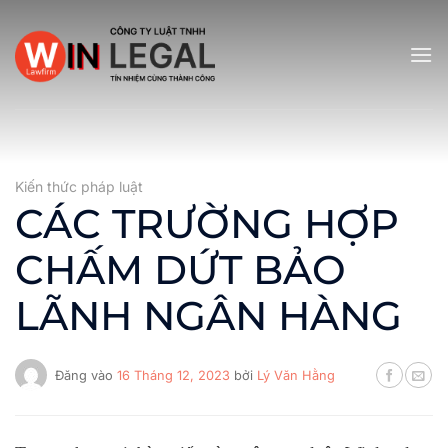
Bỏ
qua
nội
dung
Kiến thức pháp luật
CÁC TRƯỜNG HỢP
CHẤM DỨT BẢO
LÃNH NGÂN HÀNG
Đăng vào
16 Tháng 12, 2023
bởi
Lý Văn Hằng