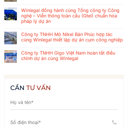
Hành
Không
trình
có
Winlegal đồng hành cùng Tổng công ty Công
gắn
bình
kết
luận
nghệ – Viễn thông toàn cầu (Gtel) chuẩn hóa
mùa
ở
pháp lý dự án
hè
Tổng
2026
công
Không
của
ty
có
tập
xây
Công ty TNHH Mỏ Nikel Bản Phúc hợp tác
bình
thể
dựng
luận
cùng Winlegal thiết lập dự án cụm công nghiệp
Winlegal:
cơ
ở
Cửa
khí
Winlegal
Không
Lò
Thăng
đồng
có
–
Long
Công ty TNHH Gigo Việt Nam hoàn tất điều
hành
bình
Bãi
chuẩn
cùng
luận
chỉnh dự án cùng Winlegal
Lữ
hóa
Tổng
ở
–
hệ
công
Công
Không
Quê
thống
ty
ty
có
Bác
hợp
Công
TNHH
bình
đồng
nghệ
Mỏ
luận
cùng
–
Nikel
ở
Winlegal
Viễn
Bản
Công
CẦN
TƯ VẤN
thông
Phúc
ty
toàn
hợp
TNHH
cầu
tác
Gigo
(Gtel)
cùng
Việt
chuẩn
Winlegal
Nam
hóa
thiết
hoàn
pháp
lập
tất
lý
dự
điều
dự
án
chỉnh
án
cụm
dự
công
án
nghiệp
cùng