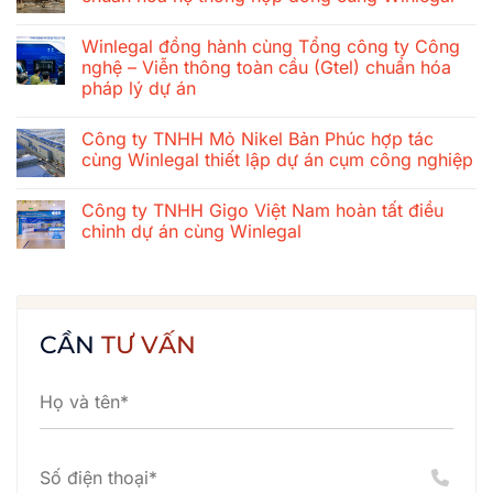
ở
Hành
Không
trình
có
Winlegal đồng hành cùng Tổng công ty Công
gắn
bình
kết
luận
nghệ – Viễn thông toàn cầu (Gtel) chuẩn hóa
mùa
ở
pháp lý dự án
hè
Tổng
2026
công
Không
của
ty
có
tập
xây
Công ty TNHH Mỏ Nikel Bản Phúc hợp tác
bình
thể
dựng
luận
cùng Winlegal thiết lập dự án cụm công nghiệp
Winlegal:
cơ
ở
Cửa
khí
Winlegal
Không
Lò
Thăng
đồng
có
–
Long
Công ty TNHH Gigo Việt Nam hoàn tất điều
hành
bình
Bãi
chuẩn
cùng
luận
chỉnh dự án cùng Winlegal
Lữ
hóa
Tổng
ở
–
hệ
công
Công
Không
Quê
thống
ty
ty
có
Bác
hợp
Công
TNHH
bình
đồng
nghệ
Mỏ
luận
cùng
–
Nikel
ở
Winlegal
Viễn
Bản
Công
CẦN
TƯ VẤN
thông
Phúc
ty
toàn
hợp
TNHH
cầu
tác
Gigo
(Gtel)
cùng
Việt
chuẩn
Winlegal
Nam
hóa
thiết
hoàn
pháp
lập
tất
lý
dự
điều
dự
án
chỉnh
án
cụm
dự
công
án