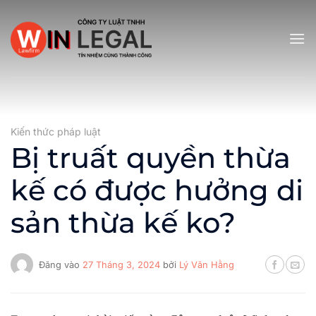
Bỏ
qua
nội
dung
Kiến thức pháp luật
Bị truất quyền thừa
kế có được hưởng di
sản thừa kế ko?
Đăng vào
27 Tháng 3, 2024
bởi
Lý Văn Hằng