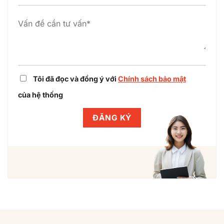
nghiệp
cùng
Winlegal
Tôi đã đọc và đồng ý với
Chính sách bảo mật
của hệ thống