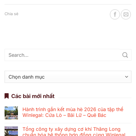
Chia sẻ
Danh
mục
Các bài mới nhất
Hành trình gắn kết mùa hè 2026 của tập thể
Winlegal: Cửa Lò – Bãi Lữ – Quê Bác
Không
có
Tổng công ty xây dựng cơ khí Thăng Long
bình
luận
chuẩn hóa hệ thống hợp đồng cùng Winlegal