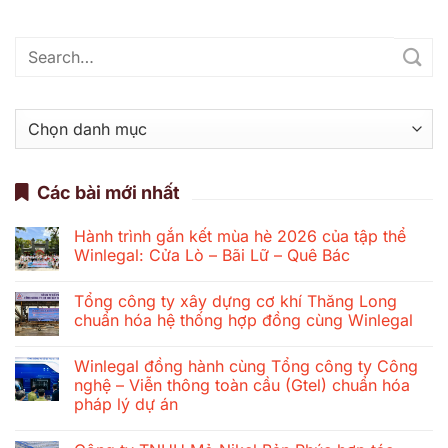
Danh
mục
Các bài mới nhất
Hành trình gắn kết mùa hè 2026 của tập thể
Winlegal: Cửa Lò – Bãi Lữ – Quê Bác
Không
có
Tổng công ty xây dựng cơ khí Thăng Long
bình
luận
chuẩn hóa hệ thống hợp đồng cùng Winlegal
ở
Hành
Không
trình
có
Winlegal đồng hành cùng Tổng công ty Công
gắn
bình
kết
luận
nghệ – Viễn thông toàn cầu (Gtel) chuẩn hóa
mùa
ở
pháp lý dự án
hè
Tổng
2026
công
Không
của
ty
có
tập
xây