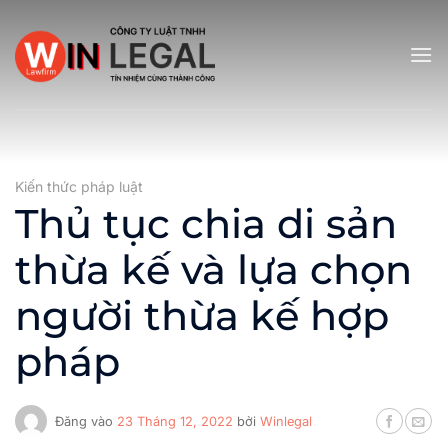
Bỏ
qua
nội
dung
Kiến thức pháp luật
Thủ tục chia di sản
thừa kế và lựa chọn
người thừa kế hợp
pháp
Đăng vào
23 Tháng 12, 2022
bởi
Winlegal