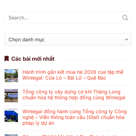
Danh
mục
Các bài mới nhất
Hành trình gắn kết mùa hè 2026 của tập thể
Winlegal: Cửa Lò – Bãi Lữ – Quê Bác
Không
có
Tổng công ty xây dựng cơ khí Thăng Long
bình
luận
chuẩn hóa hệ thống hợp đồng cùng Winlegal
ở
Hành
Không
trình
có
Winlegal đồng hành cùng Tổng công ty Công
gắn
bình
kết
luận
nghệ – Viễn thông toàn cầu (Gtel) chuẩn hóa
mùa
ở
pháp lý dự án
hè
Tổng
2026
công
Không
của
ty
có
tập
xây