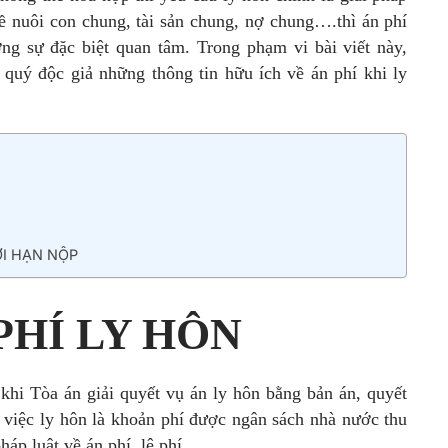
ề nuôi con chung, tài sản chung, nợ chung….thì án phí
g sự đặc biệt quan tâm. Trong phạm vi bài viết này,
ộc giả những thông tin hữu ích về án phí khi ly
ỜI HẠN NỘP
 PHÍ LY HÔN
khi Tòa án giải quyết vụ án ly hôn bằng bản án, quyết
ết việc ly hôn là khoản phí được ngân sách nhà nước thu
háp luật về án phí, lệ phí.