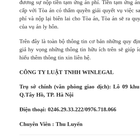
đương sự nộp tiền tạm ứng án phí. Tiền tạm ứng án
cấp với Tòa án có thẩm quyền giải quyết vụ việc s
phí và nộp lại biên lai cho Tòa án, Tòa án sẽ ra quyế
của vụ án ly hôn.
Trên đây là toàn bộ thông tin cơ bản những quy đị
giả hy vọng những thông tin hữu ích trên sẽ giúp
hiểu thêm thông tin xin liên hệ.
CÔNG TY LUẬT TNHH WINLEGAL
Trụ sở chính (văn phòng giao dịch): Lô 09 k
Q.Tây Hồ, TP. Hà Nội
Điện thoại: 0246.29.33.222/0976.718.066
Chuyên Viên : Thu Luyến