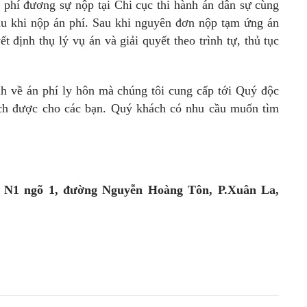
 phí đương sự nộp tại Chi cục thi hành án dân sự cùng
au khi nộp án phí. Sau khi nguyên đơn nộp tạm ứng án
t định thụ lý vụ án và giải quyết theo trình tự, thủ tục
nh về án phí ly hôn mà chúng tôi cung cấp tới Quý độc
 ích được cho các bạn. Quý khách có nhu cầu muốn tìm
hu N1 ngõ 1, đường Nguyễn Hoàng Tôn, P.Xuân La,