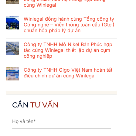
ở
cùng Winlegal
Hành
trình
Không
gắn
có
kết
Winlegal đồng hành cùng Tổng công ty
bình
mùa
luận
Công nghệ – Viễn thông toàn cầu (Gtel)
hè
ở
2026
chuẩn hóa pháp lý dự án
Tổng
của
công
tập
Không
ty
thể
có
xây
Công ty TNHH Mỏ Nikel Bản Phúc hợp
Winlegal:
bình
dựng
Cửa
luận
tác cùng Winlegal thiết lập dự án cụm
cơ
ở
Lò
khí
công nghiệp
Winlegal
–
Thăng
đồng
Bãi
Long
Không
hành
Lữ
chuẩn
có
cùng
–
Công ty TNHH Gigo Việt Nam hoàn tất
hóa
bình
Tổng
Quê
hệ
luận
điều chỉnh dự án cùng Winlegal
công
Bác
ở
thống
ty
Công
hợp
Không
Công
ty
đồng
có
nghệ
TNHH
cùng
bình
–
Mỏ
Winlegal
luận
Viễn
Nikel
ở
thông
Bản
Công
CẦN
TƯ VẤN
toàn
Phúc
ty
cầu
hợp
TNHH
(Gtel)
tác
Gigo
chuẩn
cùng
Việt
hóa
Winlegal
Nam
pháp
thiết
hoàn
lý
lập
tất
dự
dự
điều
án