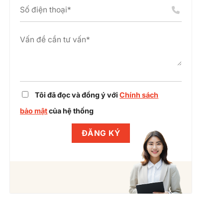
án
chỉnh
cụm
dự
công
án
nghiệp
cùng
Winlegal
Tôi đã đọc và đồng ý với
Chính sách
bảo mật
của hệ thống