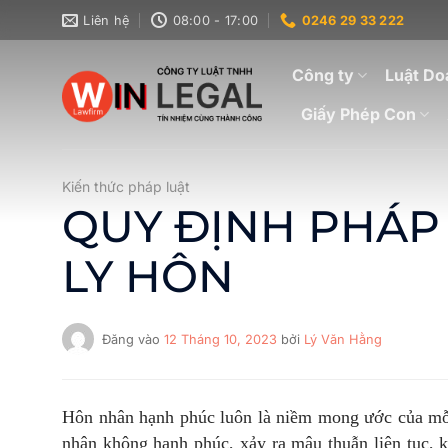
Bỏ
Liên hệ
08:00 - 17:00
0246 29 33 222
qua
nội
Công ty
Luật Do
dung
Giấy Phép Con
Kiến thức pháp luật
QUY ĐỊNH PHÁP 
LY HÔN
Đăng vào
12 Tháng 10, 2023
bởi
Lý Văn Hằng
Hôn nhân hạnh phúc luôn là niềm mong ước của mỗi 
nhân không hạnh phúc, xảy ra mâu thuẫn liên tục, k