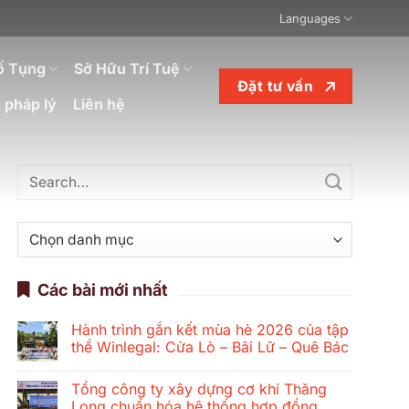
Languages
ố Tụng
Sở Hữu Trí Tuệ
Đặt tư vấn
 pháp lý
Liên hệ
Danh
mục
Các bài mới nhất
Hành trình gắn kết mùa hè 2026 của tập
thể Winlegal: Cửa Lò – Bãi Lữ – Quê Bác
Không
có
Tổng công ty xây dựng cơ khí Thăng
bình
luận
Long chuẩn hóa hệ thống hợp đồng