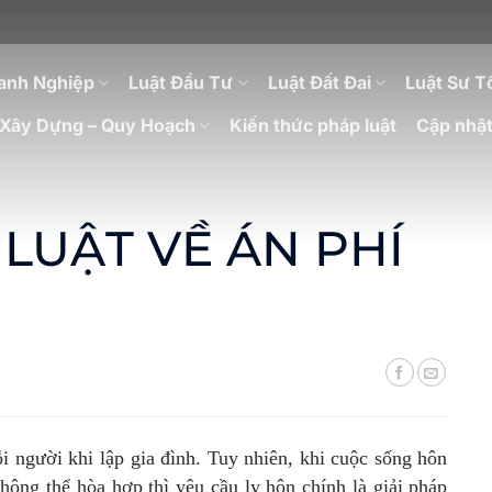
anh Nghiệp
Luật Đầu Tư
Luật Đất Đai
Luật Sư T
Xây Dựng – Quy Hoạch
Kiến thức pháp luật
Cập nhật
LUẬT VỀ ÁN PHÍ
người khi lập gia đình. Tuy nhiên, khi cuộc sống hôn
hông thể hòa hợp thì yêu cầu ly hôn chính là giải pháp