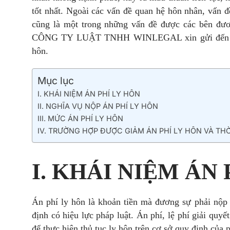
tốt nhất. Ngoài các vấn đề quan hệ hôn nhân, vấn đ
cũng là một trong những vấn đề được các bên đươn
CÔNG TY LUẬT TNHH WINLEGAL xin gửi đến quý đ
hôn.
Mục lục
I. KHÁI NIỆM ÁN PHÍ LY HÔN
II. NGHĨA VỤ NỘP ÁN PHÍ LY HÔN
III. MỨC ÁN PHÍ LY HÔN
IV. TRƯỜNG HỢP ĐƯỢC GIẢM ÁN PHÍ LY HÔN VÀ TH
I. KHÁI NIỆM ÁN
Án phí ly hôn là khoản tiền mà đương sự phải nộp 
định có hiệu lực pháp luật. Án phí, lệ phí giải quy
để thực hiện thủ tục ly hôn trên cơ sở quy định của p