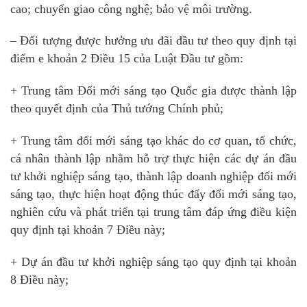
cao; chuyển giao công nghệ; bảo vệ môi trường.
– Đối tượng được hưởng ưu đãi đầu tư theo quy định tại
điểm e khoản 2 Điều 15 của Luật Đầu tư gồm:
+ Trung tâm Đổi mới sáng tạo Quốc gia được thành lập
theo quyết định của Thủ tướng Chính phủ;
+ Trung tâm đổi mới sáng tạo khác do cơ quan, tổ chức,
cá nhân thành lập nhằm hỗ trợ thực hiện các dự án đầu
tư khởi nghiệp sáng tạo, thành lập doanh nghiệp đổi mới
sáng tạo, thực hiện hoạt động thúc đẩy đổi mới sáng tạo,
nghiên cứu và phát triển tại trung tâm đáp ứng điều kiện
quy định tại khoản 7 Điều này;
+ Dự án đầu tư khởi nghiệp sáng tạo quy định tại khoản
8 Điều này;