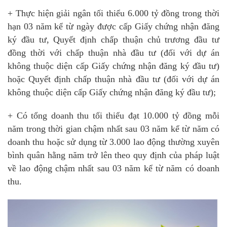
+ Thực hiện giải ngân tối thiểu 6.000 tỷ đồng trong thời
hạn 03 năm kể từ ngày được cấp Giấy chứng nhận đăng
ký đầu tư, Quyết định chấp thuận chủ trương đầu tư
đồng thời với chấp thuận nhà đầu tư (đối với dự án
không thuộc diện cấp Giấy chứng nhận đăng ký đầu tư)
hoặc Quyết định chấp thuận nhà đầu tư (đối với dự án
không thuộc diện cấp Giấy chứng nhận đăng ký đầu tư);
+ Có tổng doanh thu tối thiểu đạt 10.000 tỷ đồng mỗi
năm trong thời gian chậm nhất sau 03 năm kể từ năm có
doanh thu hoặc sử dụng từ 3.000 lao động thường xuyên
bình quân hằng năm trở lên theo quy định của pháp luật
về lao động chậm nhất sau 03 năm kể từ năm có doanh
thu.