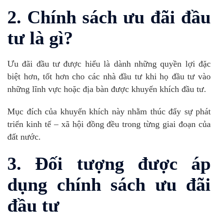
2. Chính sách ưu đãi đầu
tư là gì?
Ưu đãi đầu tư được hiểu là dành những quyền lợi đặc
biệt hơn, tốt hơn cho các nhà đầu tư khi họ đầu tư vào
những lĩnh vực hoặc địa bàn được khuyến khích đầu tư.
Mục đích của khuyến khích này nhằm thúc đẩy sự phát
triển kinh tế – xã hội đồng đều trong từng giai đoạn của
đất nước.
3. Đối tượng được áp
dụng chính sách ưu đãi
đầu tư