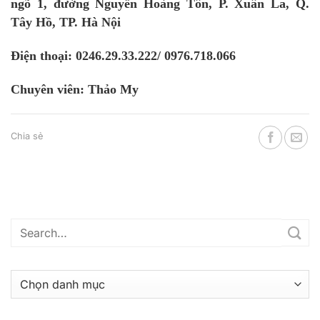
ngõ 1, đường Nguyễn Hoàng Tôn, P. Xuân La, Q.
Tây Hồ, TP. Hà Nội
Điện thoại: 0246.29.33.222/ 0976.718.066
Chuyên viên: Thảo My
Chia sẻ
Danh
mục