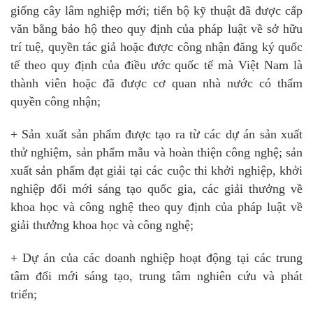
giống cây lâm nghiệp mới; tiến bộ kỹ thuật đã được cấp
văn bằng bảo hộ theo quy định của pháp luật về sở hữu
trí tuệ, quyền tác giả hoặc được công nhận đăng ký quốc
tế theo quy định của điều ước quốc tế mà Việt Nam là
thành viên hoặc đã được cơ quan nhà nước có thẩm
quyền công nhận;
+ Sản xuất sản phẩm được tạo ra từ các dự án sản xuất
thử nghiệm, sản phẩm mẫu và hoàn thiện công nghệ; sản
xuất sản phẩm đạt giải tại các cuộc thi khởi nghiệp, khởi
nghiệp đổi mới sáng tạo quốc gia, các giải thưởng về
khoa học và công nghệ theo quy định của pháp luật về
giải thưởng khoa học và công nghệ;
+ Dự án của các doanh nghiệp hoạt động tại các trung
tâm đổi mới sáng tạo, trung tâm nghiên cứu và phát
triển;