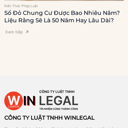
Kiến Thức Pháp Luật
Sổ Đỏ Chung Cư Được Bao Nhiêu Năm?
Liệu Rằng Sẽ Là 50 Năm Hay Lâu Dài?
Xem tiếp
CÔNG TY LUẬT TNHH WINLEGAL