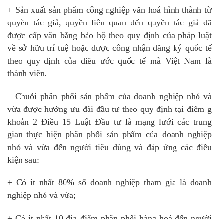
+ Sản xuất sản phẩm công nghiệp văn hoá hình thành từ
quyền tác giả, quyền liên quan đến quyền tác giả đã
được cấp văn bằng bảo hộ theo quy định của pháp luật
về sở hữu trí tuệ hoặc được công nhận đăng ký quốc tế
theo quy định của điều ước quốc tế mà Việt Nam là
thành viên.
– Chuỗi phân phối sản phẩm của doanh nghiệp nhỏ và
vừa được hưởng ưu đãi đầu tư theo quy định tại điểm g
khoản 2 Điều 15 Luật Đầu tư là mạng lưới các trung
gian thực hiện phân phối sản phẩm của doanh nghiệp
nhỏ và vừa đến người tiêu dùng và đáp ứng các điều
kiện sau:
+ Có ít nhất 80% số doanh nghiệp tham gia là doanh
nghiệp nhỏ và vừa;
+ Có ít nhất 10 địa điểm phân phối hàng hoá đến người