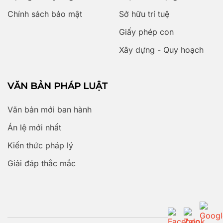
Chính sách bảo mật
Sở hữu trí tuệ
Giấy phép con
Xây dựng - Quy hoạch
VĂN BẢN PHÁP LUẬT
Văn bản mới ban hành
Án lệ mới nhất
Kiến thức pháp lý
Giải đáp thắc mắc