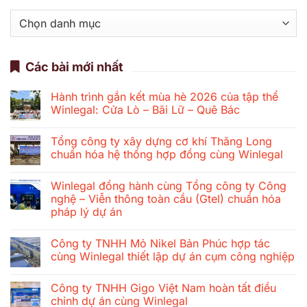
Danh
mục
Các bài mới nhất
Hành trình gắn kết mùa hè 2026 của tập thể
Winlegal: Cửa Lò – Bãi Lữ – Quê Bác
Không
có
Tổng công ty xây dựng cơ khí Thăng Long
bình
luận
chuẩn hóa hệ thống hợp đồng cùng Winlegal
ở
Hành
Không
trình
có
Winlegal đồng hành cùng Tổng công ty Công
gắn
bình
kết
luận
nghệ – Viễn thông toàn cầu (Gtel) chuẩn hóa
mùa
ở
pháp lý dự án
hè
Tổng
2026
công
Không
của
ty
có
tập
xây
Công ty TNHH Mỏ Nikel Bản Phúc hợp tác
bình
thể
dựng
luận
cùng Winlegal thiết lập dự án cụm công nghiệp
Winlegal:
cơ
ở
Cửa
khí
Winlegal
Không
Lò
Thăng
đồng
có
–
Long
Công ty TNHH Gigo Việt Nam hoàn tất điều
hành
bình
Bãi
chuẩn
cùng
luận
chỉnh dự án cùng Winlegal
Lữ
hóa
Tổng
ở