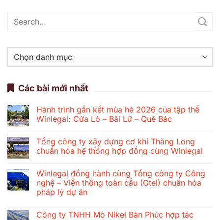
Danh
mục
Các bài mới nhất
Hành trình gắn kết mùa hè 2026 của tập thể
Winlegal: Cửa Lò – Bãi Lữ – Quê Bác
Không
có
Tổng công ty xây dựng cơ khí Thăng Long
bình
luận
chuẩn hóa hệ thống hợp đồng cùng Winlegal
ở
Hành
Không
trình
có
Winlegal đồng hành cùng Tổng công ty Công
gắn
bình
kết
luận
nghệ – Viễn thông toàn cầu (Gtel) chuẩn hóa
mùa
ở
pháp lý dự án
hè
Tổng
2026
công
Không
của
ty
có
tập
xây
Công ty TNHH Mỏ Nikel Bản Phúc hợp tác
bình
thể
dựng