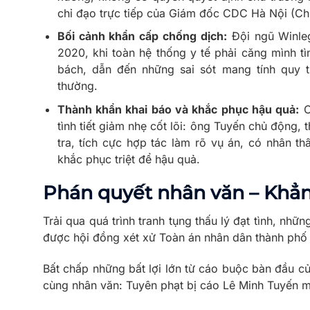
chỉ đạo trực tiếp của Giám đốc CDC Hà Nội (Ch
Bối cảnh khẩn cấp chống dịch:
Đội ngũ Winleg
2020, khi toàn hệ thống y tế phải căng mình 
bách, dẫn đến những sai sót mang tính quy t
thường.
Thành khẩn khai báo và khắc phục hậu quả:
C
tình tiết giảm nhẹ cốt lõi: ông Tuyến chủ động, 
tra, tích cực hợp tác làm rõ vụ án, có nhân th
khắc phục triệt để hậu quả.
Phán quyết nhân văn – Khẳn
Trải qua quá trình tranh tụng thấu lý đạt tình, nhữ
được hội đồng xét xử Toàn án nhân dân thành phố 
Bất chấp những bất lợi lớn từ cáo buộc bàn đầu c
cùng nhân văn: Tuyên phạt bị cáo Lê Minh Tuyến m