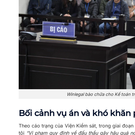
Winlegal bào chữa cho Kế toán t
Bối cảnh vụ án và khó khăn 
Theo cáo trạng của Viện Kiểm sát, trong giai đoạn
tội
“Vi phạm quy định về đấu thầu gây hậu quả n