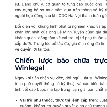
sự. Đáng chú ý, cơ quan tố tụng cáo buộc ông Tu
xây dựng hồ sơ mua sắm dựa trên thông số kỹ th
ngoài hợp đồng sau khi CDC Hà Nội thanh toán gói
Đối diện với khung hình phạt tù nghiêm khắc và áp 
khăn lớn nhất của ông Lê Minh Tuyến cùng gia đì
khách quan, công tâm về vai trò, vị trí phụ thuộc 
cấp dưới. Trong lúc bế tắc đó, gia đình ông đã ti
vệ quyền lợi tại tòa.
Chiến lược bào chữa trự
Winlegal
Ngay khi tiếp nhận vụ việc, đội ngũ Luật sư Winle
trình phê duyệt thông số kỹ thuật và các biên bản
tình tiết cáo buộc mà tập trung luận giải bản chất
Vai trò phụ thuộc, thực thi lệnh cấp trên:
Luật
xướng, không có quyền quyết định chủ trương 