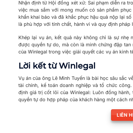
Nhận định từ Hội đồng xét xử: Sai phạm diễn ra tr
việc mua sắm với mong muốn có sản phẩm phục vụ
khẩn khai báo và đã khắc phục hậu quả nộp lại số 
là phù hợp với tính chất, hành vi và quy định pháp l
Khép lại vụ án, kết quả này không chỉ là sự nhẹ 
được quyền tự do, mà còn là minh chứng đập tan n
của Winlegal trong việc giải quyết các vụ án kinh t
Lời kết từ Winlegal
Vụ án của ông Lê Minh Tuyến là bài học sâu sắc về
tài chính, kế toán doanh nghiệp và tổ chức công.
định giá trị cốt lõi của Winlegal: Luôn đồng hành,
quyền tự do hợp pháp của khách hàng một cách nh
LIÊN 