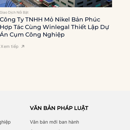
Giao Dịch Nổi Bật
Giao 
Công Ty TNHH Mỏ Nikel Bản Phúc
Cô
Hợp Tác Cùng Winlegal Thiết Lập Dự
Tấ
Án Cụm Công Nghiệp
Xem
Xem tiếp
VĂN BẢN PHÁP LUẬT
ghiệp
Văn bản mới ban hành