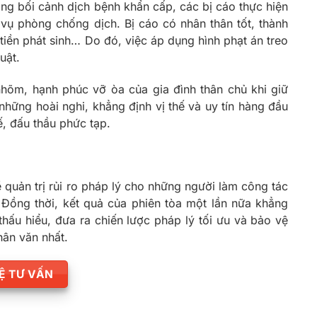
ong bối cảnh dịch bệnh khẩn cấp, các bị cáo thực hiện
 phòng chống dịch. Bị cáo có nhân thân tốt, thành
tiền phát sinh… Do đó, việc áp dụng hình phạt án treo
uật.
nhõm, hạnh phúc vỡ òa của gia đình thân chủ khi giữ
hững hoài nghi, khẳng định vị thế và uy tín hàng đầu
ế, đấu thầu phức tạp.
 quản trị rủi ro pháp lý cho những người làm công tác
 Đồng thời, kết quả của phiên tòa một lần nữa khẳng
 thấu hiểu, đưa ra chiến lược pháp lý tối ưu và bảo vệ
ân văn nhất.
HỆ TƯ VẤN