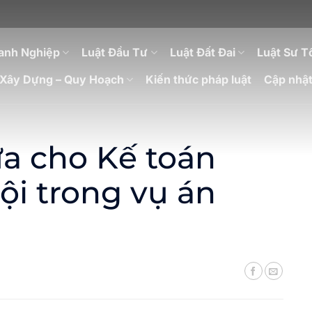
anh Nghiệp
Luật Đầu Tư
Luật Đất Đai
Luật Sư T
Xây Dựng – Quy Hoạch
Kiến thức pháp luật
Cập nhật
a cho Kế toán
i trong vụ án