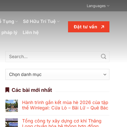
Languages
ố Tụng
Sở Hữu Trí Tuệ
Đặt tư vấn
 pháp lý
Liên hệ
Danh
mục
Các bài mới nhất
Hành trình gắn kết mùa hè 2026 của tập
thể Winlegal: Cửa Lò – Bãi Lữ – Quê Bác
Không
có
Tổng công ty xây dựng cơ khí Thăng
bình
luận
Long chuẩn hóa hệ thống hợp đồng