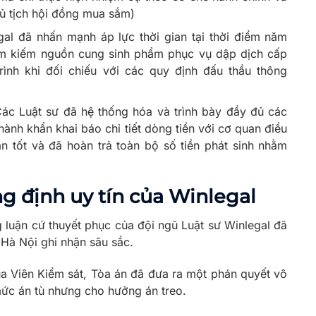
ủ tịch hội đồng mua sắm)
al đã nhấn mạnh áp lực thời gian tại thời điểm năm
tìm kiếm nguồn cung sinh phẩm phục vụ dập dịch cấp
rình khi đối chiếu với các quy định đấu thầu thông
ác Luật sư đã hệ thống hóa và trình bày đầy đủ các
thành khẩn khai báo chi tiết dòng tiền với cơ quan điều
ân tốt và đã hoàn trả toàn bộ số tiền phát sinh nhằm
g định uy tín của Winlegal
ng luận cứ thuyết phục của đội ngũ Luật sư Winlegal đã
Hà Nội ghi nhận sâu sắc.
ủa Viên Kiểm sát, Tòa án đã đưa ra một phán quyết vô
ức án tù nhưng cho hưởng án treo.