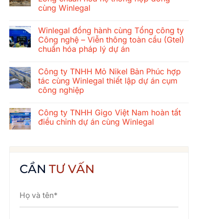
ở
cùng Winlegal
Hành
trình
Không
gắn
có
kết
Winlegal đồng hành cùng Tổng công ty
bình
mùa
luận
Công nghệ – Viễn thông toàn cầu (Gtel)
hè
ở
2026
chuẩn hóa pháp lý dự án
Tổng
của
công
tập
Không
ty
thể
có
xây
Công ty TNHH Mỏ Nikel Bản Phúc hợp
Winlegal:
bình
dựng
Cửa
luận
tác cùng Winlegal thiết lập dự án cụm
cơ
ở
Lò
khí
công nghiệp
Winlegal
–
Thăng
đồng
Bãi
Long
Không
hành
Lữ
chuẩn
có
cùng
–
Công ty TNHH Gigo Việt Nam hoàn tất
hóa
bình
Tổng
Quê
hệ
luận
điều chỉnh dự án cùng Winlegal
công
Bác
ở
thống
ty
Công
hợp
Không
Công
ty
đồng
có
nghệ
TNHH
cùng
bình
–
Mỏ
Winlegal
luận
Viễn
Nikel
ở
thông
Bản
Công
CẦN
TƯ VẤN
toàn
Phúc
ty
cầu
hợp
TNHH
(Gtel)
tác
Gigo
chuẩn
cùng
Việt
hóa
Winlegal
Nam
pháp
thiết
hoàn
lý
lập
tất
dự
dự
điều
án