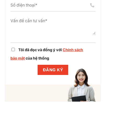
án
chỉnh
cụm
dự
công
án
nghiệp
cùng
Winlegal
Tôi đã đọc và đồng ý với
Chính sách
bảo mật
của hệ thống