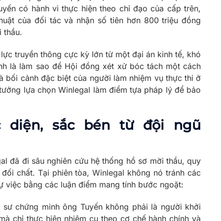
yến có hành vi thực hiện theo chỉ đạo của cấp trên,
uật của đối tác và nhận số tiên hơn 800 triệu đồng
 thầu.
lực truyền thông cực kỳ lớn từ một đại án kinh tế, khó
nh là làm sao để Hội đồng xét xử bóc tách một cách
và bối cảnh đặc biệt của người làm nhiệm vụ thực thi ở
n tưởng lựa chọn Winlegal làm điểm tựa pháp lý để bảo
c diện, sắc bén từ đội ngũ
gal đã đi sâu nghiên cứu hệ thống hồ sơ mời thầu, quy
 đối chất. Tại phiên tòa, Winlegal không nó tránh các
 sự việc bằng các luận điểm mang tính bước ngoặt:
 sư chứng minh ông Tuyến không phải là người khởi
mà chỉ thực hiện nhiệm cụ theo cơ chế hành chính và