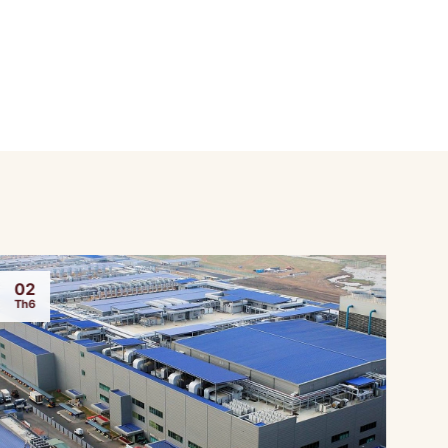
02
0
Th6
Th