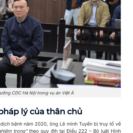
rưởng CDC Hà Nội trong vụ án Việt Á
pháp lý của thân chủ
 dịch bệnh năm 2020, ông Lê minh Tuyến bị truy tố về
ghiêm trọng”
theo quy địh tại Điều 222 – Bộ luật Hình