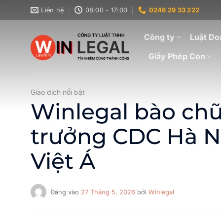
Bỏ
Liên hệ
08:00 - 17:00
0246 29 33 222
qua
nội
Công ty
Luật Do
dung
Giấy Phép Con
Giao dịch nổi bật
Winlegal bào chữ
trưởng CDC Hà Nộ
Việt Á
Đăng vào
27 Tháng 5, 2026
bởi
Winlegal