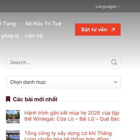
Languages
ố Tụng
Sở Hữu Trí Tuệ
Đặt tư vấn
 pháp lý
Liên hệ
Danh
mục
Các bài mới nhất
Hành trình gắn kết mùa hè 2026 của tập
thể Winlegal: Cửa Lò – Bãi Lữ – Quê Bác
Không
có
Tổng công ty xây dựng cơ khí Thăng
bình
luận
Long chuẩn hóa hệ thống hợp đồng