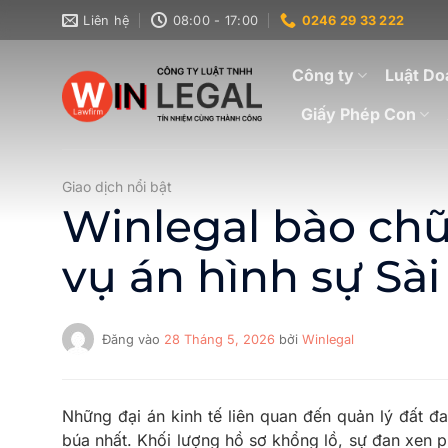
Bỏ
Liên hệ
08:00 - 17:00
0246 29 33 222
qua
nội
Công ty
Luật Do
dung
Giấy Phép Con
Giao dịch nổi bật
Winlegal bào chữ
vụ án hình sự Sà
Đăng vào
28 Tháng 5, 2026
bởi
Winlegal
Những đại án kinh tế liên quan đến quản lý đất đa
búa nhất. Khối lượng hồ sơ khổng lồ, sự đan xen p