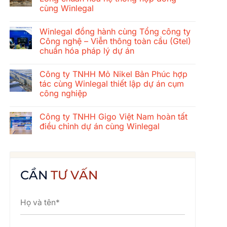
ở
cùng Winlegal
Hành
trình
Không
gắn
có
kết
Winlegal đồng hành cùng Tổng công ty
bình
mùa
luận
Công nghệ – Viễn thông toàn cầu (Gtel)
hè
ở
2026
chuẩn hóa pháp lý dự án
Tổng
của
công
tập
Không
ty
thể
có
xây
Công ty TNHH Mỏ Nikel Bản Phúc hợp
Winlegal:
bình
dựng
Cửa
luận
tác cùng Winlegal thiết lập dự án cụm
cơ
ở
Lò
khí
công nghiệp
Winlegal
–
Thăng
đồng
Bãi
Long
Không
hành
Lữ
chuẩn
có
cùng
–
Công ty TNHH Gigo Việt Nam hoàn tất
hóa
bình
Tổng
Quê
hệ
luận
điều chỉnh dự án cùng Winlegal
công
Bác
ở
thống
ty
Công
hợp
Không
Công
ty
đồng
có
nghệ
TNHH
cùng
bình
–
Mỏ
Winlegal
luận
Viễn
Nikel
ở
thông
Bản
Công
CẦN
TƯ VẤN
toàn
Phúc
ty
cầu
hợp
TNHH
(Gtel)
tác
Gigo
chuẩn
cùng
Việt
hóa
Winlegal
Nam
pháp
thiết
hoàn
lý
lập
tất
dự
dự
điều
án