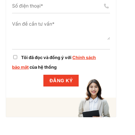
án
chỉnh
cụm
dự
công
án
nghiệp
cùng
Winlegal
Tôi đã đọc và đồng ý với
Chính sách
bảo mật
của hệ thống