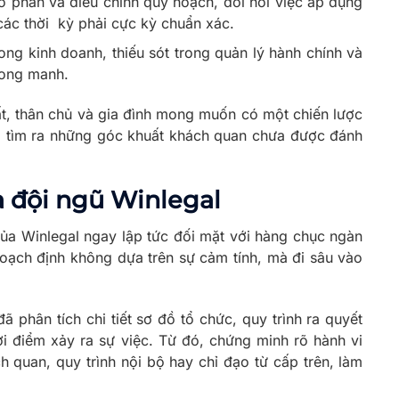
ổ phần và điều chỉnh quy hoạch, đòi hỏi việc áp dụng
các thời kỳ phải cực kỳ chuẩn xác.
rong kinh doanh, thiếu sót trong quản lý hành chính và
mong manh.
t, thân chủ và gia đình mong muốn có một chiến lược
à tìm ra những góc khuất khách quan chưa được đánh
a đội ngũ Winlegal
của Winlegal ngay lập tức đối mặt với hàng chục ngàn
 hoạch định không dựa trên sự cảm tính, mà đi sâu vào
ã phân tích chi tiết sơ đồ tổ chức, quy trình ra quyết
ời điểm xảy ra sự việc. Từ đó, chứng minh rõ hành vi
h quan, quy trình nội bộ hay chỉ đạo từ cấp trên, làm