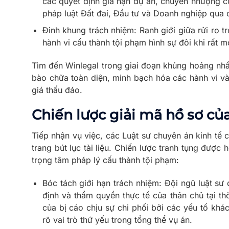
các quyết định gia hạn dự án, chuyển nhượng c
pháp luật Đất đai, Đầu tư và Doanh nghiệp qua 
Đinh khung trách nhiệm: Ranh giới giữa rửi ro t
hành vi cấu thành tội phạm hình sự đôi khi rất 
Tìm đến Winlegal trong giai đoạn khủng hoảng nhấ
bào chữa toàn diện, minh bạch hóa các hành vi v
giá thấu đáo.
Chiến lược giải mã hồ sơ củ
Tiếp nhận vụ việc, các Luật sư chuyên án kinh tế 
trang bút lục tài liệu. Chiến lược tranh tụng được
trọng tâm pháp lý cấu thành tội phạm:
Bóc tách giới hạn trách nhiệm: Đội ngũ luật sư đ
định và thẩm quyền thực tế của thân chủ tại th
của bị cáo chịu sự chi phối bởi các yếu tố khác
rõ vai trò thứ yếu trong tổng thể vụ án.