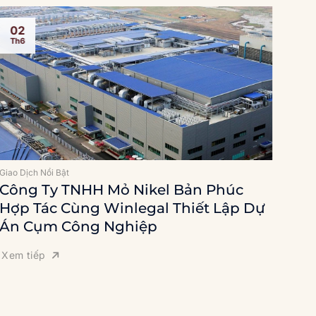
02
0
Th6
Th
Giao Dịch Nổi Bật
Giao 
Công Ty TNHH Mỏ Nikel Bản Phúc
Cô
Hợp Tác Cùng Winlegal Thiết Lập Dự
Tấ
Án Cụm Công Nghiệp
Xem
Xem tiếp