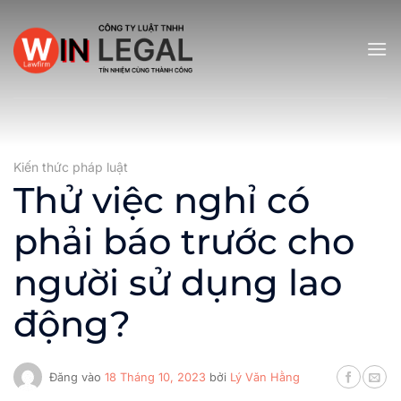
Bỏ
qua
nội
dung
Kiến thức pháp luật
Thử việc nghỉ có
phải báo trước cho
người sử dụng lao
động?
Đăng vào
18 Tháng 10, 2023
bởi
Lý Văn Hằng