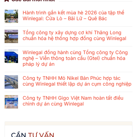
Hành trình gắn kết mùa hè 2026 của tập thể
Winlegal: Cửa Lò – Bãi Lữ – Quê Bác
Không
có
Tổng công ty xây dựng cơ khí Thăng Long
bình
luận
chuẩn hóa hệ thống hợp đồng cùng Winlegal
ở
Hành
Không
trình
có
Winlegal đồng hành cùng Tổng công ty Công
gắn
bình
kết
luận
nghệ – Viễn thông toàn cầu (Gtel) chuẩn hóa
mùa
ở
pháp lý dự án
hè
Tổng
2026
công
Không
của
ty
có
tập
xây
Công ty TNHH Mỏ Nikel Bản Phúc hợp tác
bình
thể
dựng
luận
cùng Winlegal thiết lập dự án cụm công nghiệp
Winlegal:
cơ
ở
Cửa
khí
Winlegal
Không
Lò
Thăng
đồng
có
–
Long
Công ty TNHH Gigo Việt Nam hoàn tất điều
hành
bình
Bãi
chuẩn
cùng
luận
chỉnh dự án cùng Winlegal
Lữ
hóa
Tổng
ở
–
hệ
công
Công
Không
Quê
thống
ty
ty
có
Bác
hợp
Công
TNHH
bình
đồng
nghệ
Mỏ
luận
cùng
–
Nikel
ở
Winlegal
Viễn
Bản
Công
CẦN
TƯ VẤN
thông
Phúc
ty