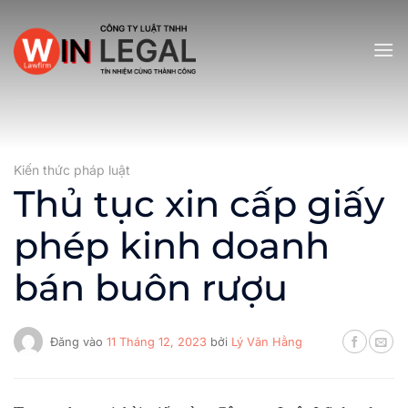
Bỏ
qua
nội
dung
Kiến thức pháp luật
Thủ tục xin cấp giấy
phép kinh doanh
bán buôn rượu
Đăng vào
11 Tháng 12, 2023
bởi
Lý Văn Hằng