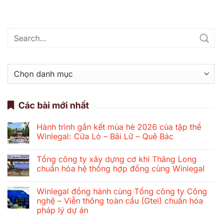
Danh
mục
Các bài mới nhất
Hành trình gắn kết mùa hè 2026 của tập thể
Winlegal: Cửa Lò – Bãi Lữ – Quê Bác
Không
có
Tổng công ty xây dựng cơ khí Thăng Long
bình
luận
chuẩn hóa hệ thống hợp đồng cùng Winlegal
ở
Hành
Không
trình
có
Winlegal đồng hành cùng Tổng công ty Công
gắn
bình
kết
luận
nghệ – Viễn thông toàn cầu (Gtel) chuẩn hóa
mùa
ở
pháp lý dự án
hè
Tổng
2026
công
Không