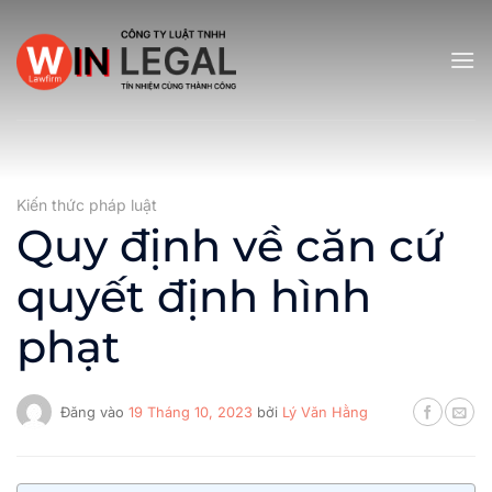
Bỏ
qua
nội
dung
Kiến thức pháp luật
Quy định về căn cứ
quyết định hình
phạt
Đăng vào
19 Tháng 10, 2023
bởi
Lý Văn Hằng