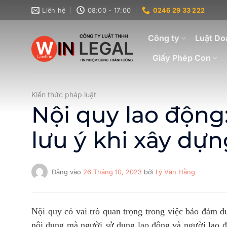
Bỏ
Liên hệ
08:00 - 17:00
0246 29 33 222
qua
nội
Công ty
Luật Do
dung
Giấy Phép Con
Kiến thức pháp luật
Nội quy lao động
lưu ý khi xây dựn
Đăng vào
26 Tháng 10, 2023
bởi
Lý Văn Hằng
Nội quy có vai trò quan trọng trong việc bảo đảm duy
nội dung mà người sử dụng lao động và người lao đ