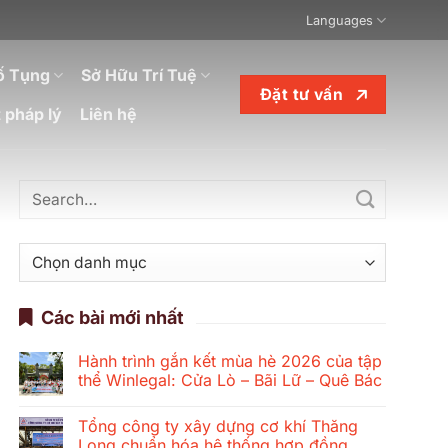
Languages
ố Tụng
Sở Hữu Trí Tuệ
Đặt tư vấn
 pháp lý
Liên hệ
Danh
mục
Các bài mới nhất
Hành trình gắn kết mùa hè 2026 của tập
thể Winlegal: Cửa Lò – Bãi Lữ – Quê Bác
Không
có
Tổng công ty xây dựng cơ khí Thăng
bình
luận
Long chuẩn hóa hệ thống hợp đồng