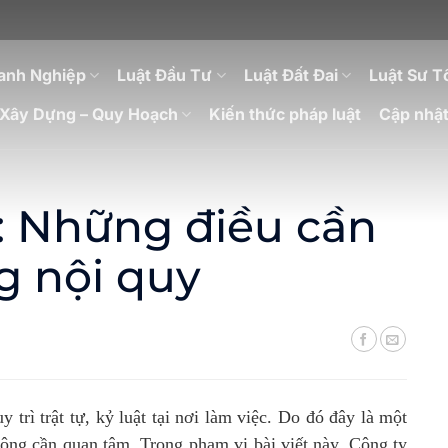
anh Nghiệp
Luật Đầu Tư
Luật Đất Đai
Luật Sư T
Xây Dựng – Quy Hoạch
Kiến thức pháp luật
Cập nhật
: Những điều cần
g nội quy
 trì trật tự, kỷ luật tại nơi làm việc. Do đó đây là một
ộng cần quan tâm. Trong phạm vi bài viết này, Công ty