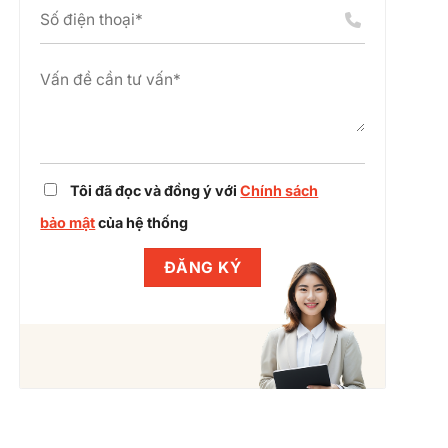
án
chỉnh
cụm
dự
công
án
nghiệp
cùng
Winlegal
Tôi đã đọc và đồng ý với
Chính sách
bảo mật
của hệ thống