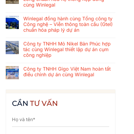
ở
cùng Winlegal
Hành
trình
Không
gắn
có
kết
Winlegal đồng hành cùng Tổng công ty
bình
mùa
luận
Công nghệ – Viễn thông toàn cầu (Gtel)
hè
ở
2026
chuẩn hóa pháp lý dự án
Tổng
của
công
tập
Không
ty
thể
có
xây
Công ty TNHH Mỏ Nikel Bản Phúc hợp
Winlegal:
bình
dựng
Cửa
luận
tác cùng Winlegal thiết lập dự án cụm
cơ
ở
Lò
khí
công nghiệp
Winlegal
–
Thăng
đồng
Bãi
Long
Không
hành
Lữ
chuẩn
có
cùng
–
Công ty TNHH Gigo Việt Nam hoàn tất
hóa
bình
Tổng
Quê
hệ
luận
điều chỉnh dự án cùng Winlegal
công
Bác
ở
thống
ty
Công
hợp
Không
Công
ty
đồng
có
nghệ
TNHH
cùng
bình
–
Mỏ
Winlegal
luận
Viễn
Nikel
ở
thông
Bản
Công
CẦN
TƯ VẤN
toàn
Phúc
ty
cầu
hợp
TNHH
(Gtel)
tác
Gigo
chuẩn
cùng
Việt
hóa
Winlegal
Nam
pháp
thiết
hoàn
lý
lập
tất
dự
dự
điều
án