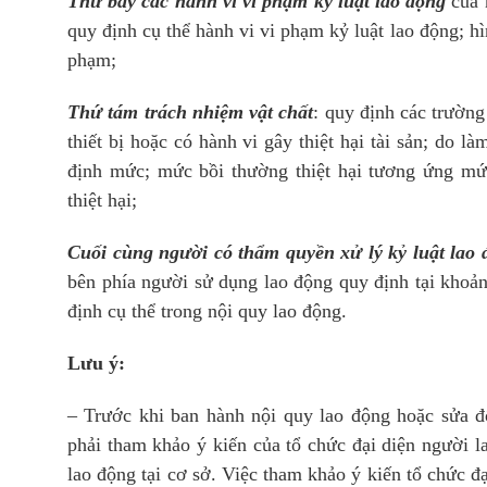
Thứ bảy các hành vi vi phạm kỷ luật lao động
của n
quy định cụ thể hành vi vi phạm kỷ luật lao động; hì
phạm;
Thứ tám trách nhiệm vật chất
: quy định các trường
thiết bị hoặc có hành vi gây thiệt hại tài sản; do là
định mức; mức bồi thường thiệt hại tương ứng mức
thiệt hại;
Cuối cùng người có thẩm quyền xử lý kỷ luật lao 
bên phía người sử dụng lao động quy định tại khoả
định cụ thể trong nội quy lao động.
Lưu ý:
– Trước khi ban hành nội quy lao động hoặc sửa đ
phải tham khảo ý kiến của tổ chức đại diện người la
lao động tại cơ sở. Việc tham khảo ý kiến tổ chức đạ