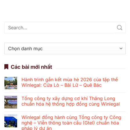
Danh
mục
Các bài mới nhất
Hành trình gắn kết mùa hè 2026 của tập thể
Winlegal: Cửa Lò – Bãi Lữ – Quê Bác
Không
có
Tổng công ty xây dựng cơ khí Thăng Long
bình
luận
chuẩn hóa hệ thống hợp đồng cùng Winlegal
ở
Hành
Không
trình
có
Winlegal đồng hành cùng Tổng công ty Công
gắn
bình
kết
luận
nghệ – Viễn thông toàn cầu (Gtel) chuẩn hóa
mùa
ở
pháp lý dự án
hè
Tổng