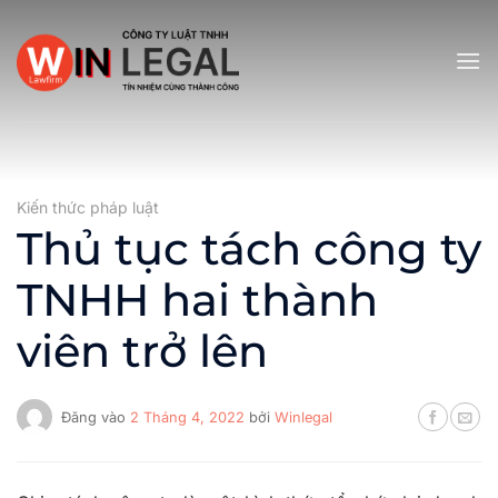
Bỏ
qua
nội
dung
Kiến thức pháp luật
Thủ tục tách công ty
TNHH hai thành
viên trở lên
Đăng vào
2 Tháng 4, 2022
bởi
Winlegal