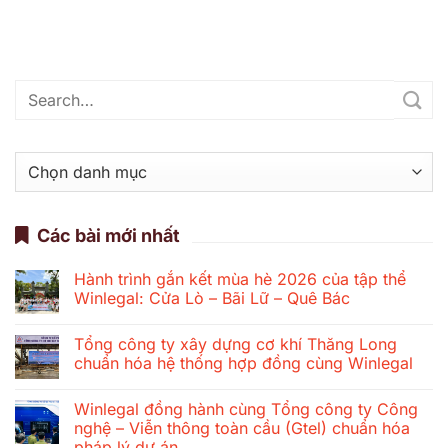
Danh
mục
Các bài mới nhất
Hành trình gắn kết mùa hè 2026 của tập thể
Winlegal: Cửa Lò – Bãi Lữ – Quê Bác
Không
có
Tổng công ty xây dựng cơ khí Thăng Long
bình
luận
chuẩn hóa hệ thống hợp đồng cùng Winlegal
ở
Hành
Không
trình
có
Winlegal đồng hành cùng Tổng công ty Công
gắn
bình
kết
luận
nghệ – Viễn thông toàn cầu (Gtel) chuẩn hóa
mùa
ở
pháp lý dự án